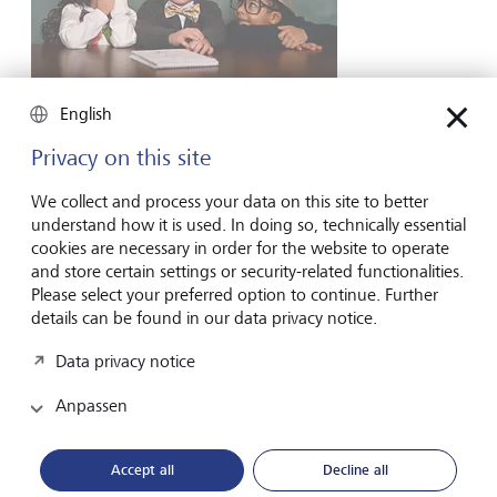
Unternehmertum
English
Startup gründen ohne Geistesblitz
Privacy on this site
Wer ein Unternehmen gründen will, wartet oft auf die eine
geniale Idee. Dabei entsteht Unternehmertum selten durch
We collect and process your data on this site to better
Geistesblitze - sondern durch Marktgefühl, Neugier und
understand how it is used. In doing so, technically essential
Mut.
cookies are necessary in order for the website to operate
and store certain settings or security-related functionalities.
16. Juli 2026
Please select your preferred option to continue. Further
Mehr entdecken
details can be found in our data privacy notice.
Data privacy notice
Anpassen
Global Investment Outlook
Halbjahr 2026: am Ereignishorizont
Accept all
Decline all
Die Weltwirtschaft befindet sich im Übergang zu einer