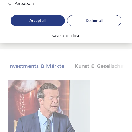
neuen globalen Ordnung. Was sind die Folgen für
Anpassen
Anlegerinnen und Anleger? Finden Sie es heraus - in
unserem Global Investment Outlook 2026.
Accept all
Decline all
PDF herunterladen
Mehr erfahren
Save and close
Investments & Märkte
Kunst & Gesellschaft