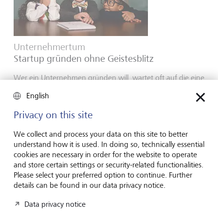
Unternehmertum
Startup gründen ohne Geistesblitz
Wer ein Unternehmen gründen will, wartet oft auf die eine
geniale Idee. Dabei entsteht Unternehmertum selten durch
English
Geistesblitze - sondern durch Marktgefühl, Neugier und
Mut.
Privacy on this site
16. Juli 2026
We collect and process your data on this site to better
Mehr entdecken
understand how it is used. In doing so, technically essential
cookies are necessary in order for the website to operate
and store certain settings or security-related functionalities.
Please select your preferred option to continue. Further
Global Investment Outlook
details can be found in our data privacy notice.
Halbjahr 2026: am Ereignishorizont
Data privacy notice
Die Weltwirtschaft befindet sich im Übergang zu einer