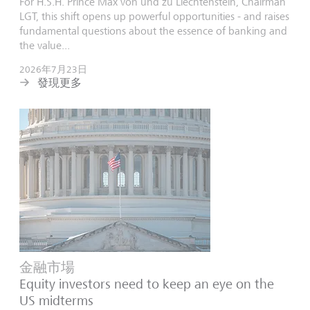
For H.S.H. Prince Max von und zu Liechtenstein, Chairman
LGT, this shift opens up powerful opportunities - and raises
fundamental questions about the essence of banking and
the value...
2026年7月23日
發現更多
金融市場
Equity investors need to keep an eye on the
US midterms