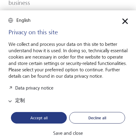
business
Many would-be entrepreneurs spend years waiting for
English
that one brilliant idea. But successful businesses rarely start
with a flash of inspiration. More often, they start with a
Privacy on this site
feel for the market, curiosity and the courage to take the
plunge.
We collect and process your data on this site to better
understand how it is used. In doing so, technically essential
2026年7月16日
發現更多
cookies are necessary in order for the website to operate
and store certain settings or security-related functionalities.
Please select your preferred option to continue. Further
details can be found in our data privacy notice.
Global Investment Outlook 2026
Data privacy notice
2026 年中期：在事件視界中
定制
全球經濟正在重新校準。這對投資者意味著什麼？請在
我們的《2026 年全球投資展望》中瞭解詳情。
Accept all
Decline all
下載PDF檔案
瞭解更多
Save and close