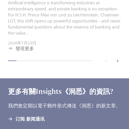
Artificial intelligence is transforming industries at
extraordinary speed, and private banking is no exception.
For H.S.H. Prince Max von und zu Liechtenstein, Chairman
LGT, this shift opens up powerful opportunities - and raises
fundamental questions about the essence of banking and
the value...
2026年7月23日
發現更多
back
next
更多有關Insights《洞悉》的資訊?
我們會定期以電子郵件形式傳送《洞悉》的新文章。
订阅 新闻通讯