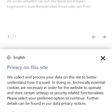
Als erstes erhalten Sie von der Bank die initialen
Logindaten, zum Beispiel über Email oder per Post.
1
/
21
back
nex
English
Alternative Registrierungsmethode - Login mit
Kryptogrammschreiben
Privacy on this site
We collect and process your data on this site to better
Wir empfehlen als LGT die Registrierung über die
understand how it is used. In doing so, technically essential
biometrische Methode, welche weiter oben auf dieser
cookies are necessary in order for the website to operate
Seite beschrieben wird. Falls Ihr Gerät diese Methode aber
and store certain settings or security-related functionalities.
nicht unterstützt, gibt es auch die Möglichkeit über einen
Please select your preferred option to continue. Further
physischen Brief mit einem Kryptogramm sich initial bei
details can be found in our data privacy notices.
LGT SmartBanking zu registrieren. Wenn Sie sich über den
Weg mit dem Kryptogrammschreiben registrieren wollen,