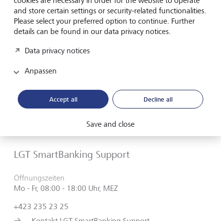
cookies are necessary in order for the website to operate
1
/
4
and store certain settings or security-related functionalities.
back
next
Please select your preferred option to continue. Further
details can be found in our data privacy notices.
Data privacy notices
Brauchen Sie Unterstützung?
Anpassen
Melden Sie sich bei uns, falls Sie in der Onlinehilfe
keine Antwort auf Ihre Frage gefunden haben oder
Accept all
Decline all
etwas nicht funktioniert, wie es sollte. Unser LGT
SmartBanking Support ist werktags von 8 bis 18 Uhr
Save and close
für Sie da und hilft Ihnen gerne weiter.
LGT SmartBanking Support
Öffnungszeiten
Mo - Fr, 08:00 - 18:00 Uhr, MEZ
+423 235 23 25
Kontakt LGT SmartBanking Support