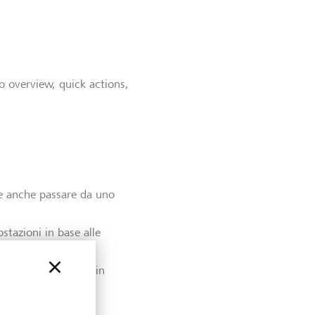
ete anche passare da uno
ostazioni in base alle
o, di fatture eBill in