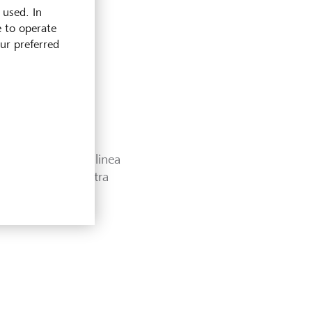
 used. In
e to operate
our preferred
da nella guida in linea
g Support
è a vostra