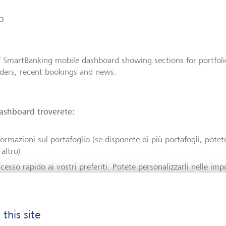
p
ashboard troverete:
formazioni sul portafoglio (se disponete di più portafogli, pot
’altro)
cesso rapido ai vostri preferiti. Potete personalizzarli nelle imp
stre esigenze
omemoria di messaggi del vostro consulente clienti o, ad esempi
speso
 this site
time operazioni sul conto