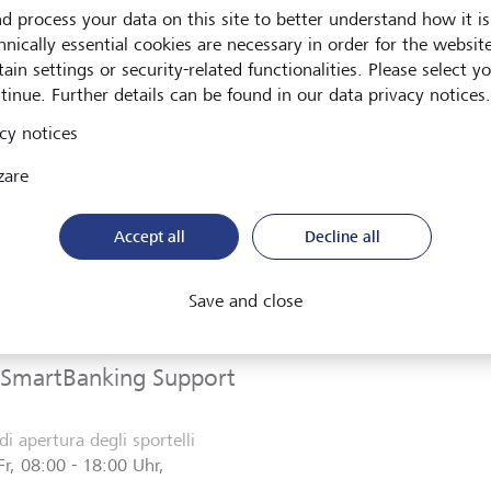
d process your data on this site to better understand how it is
time notizie sugli investimenti
hnically essential cookies are necessary in order for the websit
ssibilità di personalizzare il dashboard
ain settings or security-related functionalities. Please select y
tinue. Further details can be found in our data privacy notices.
cy notices
o di supporto?
zare
Accept all
Decline all
ttateci se non avete trovato una risposta alla vostra doman
qualcosa non funziona come dovrebbe. Il
LGT SmartBankin
Save and close
sizione nei giorni feriali, dalle 8.00 alle 18.00.
 SmartBanking Support
di apertura degli sportelli
Fr, 08:00 - 18:00 Uhr,