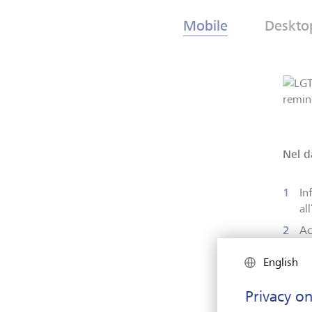
Mobile
Deskto
Nel d
In
all
Ac
vo
English
Pr
so
Privacy on
Ul