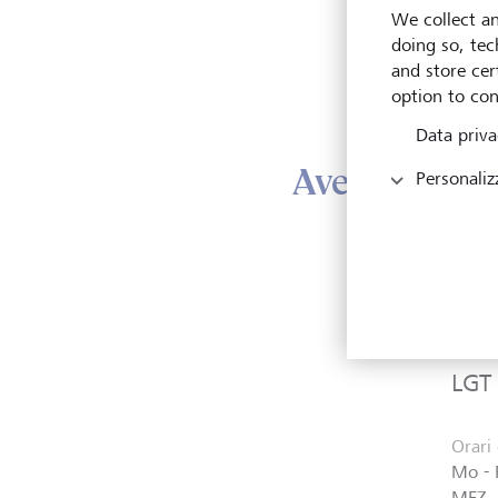
We collect an
Ul
doing so, tec
Po
and store cert
option to con
Data priva
Avete bisogn
Personaliz
Conta
o se 
dispo
LGT
Orari 
Mo - 
MEZ