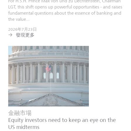
For H.S.H. Prince Max von und zu Liechtenstein, Chairman
LGT, this shift opens up powerful opportunities - and raises
fundamental questions about the essence of banking and
the value...
2026年7月23日
發現更多
金融市場
Equity investors need to keep an eye on the
US midterms