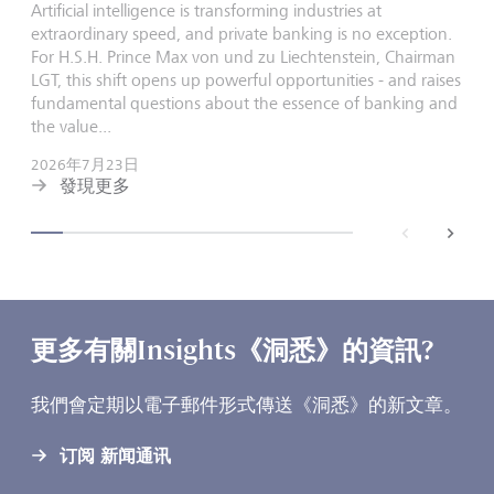
Artificial intelligence is transforming industries at
extraordinary speed, and private banking is no exception.
For H.S.H. Prince Max von und zu Liechtenstein, Chairman
LGT, this shift opens up powerful opportunities - and raises
fundamental questions about the essence of banking and
the value...
2026年7月23日
發現更多
back
next
更多有關Insights《洞悉》的資訊?
我們會定期以電子郵件形式傳送《洞悉》的新文章。
订阅 新闻通讯