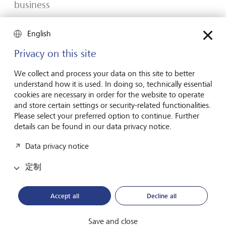
business
Many would-be entrepreneurs spend years waiting for
English
that one brilliant idea. But successful businesses rarely start
with a flash of inspiration. More often, they start with a
Privacy on this site
feel for the market, curiosity and the courage to take the
plunge.
We collect and process your data on this site to better
understand how it is used. In doing so, technically essential
2026年7月16日
發現更多
cookies are necessary in order for the website to operate
and store certain settings or security-related functionalities.
Please select your preferred option to continue. Further
details can be found in our data privacy notice.
Global Investment Outlook 2026
Data privacy notice
2026 年中期：在事件視界中
定制
全球經濟正在重新校準。這對投資者意味著什麼？請在
我們的《2026 年全球投資展望》中瞭解詳情。
Accept all
Decline all
下載PDF檔案
瞭解更多
Save and close