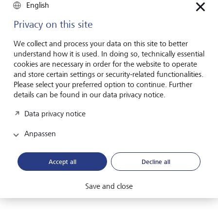
English
Privacy on this site
E-Mail-Adresse
We collect and process your data on this site to better
understand how it is used. In doing so, technically essential
cookies are necessary in order for the website to operate
and store certain settings or security-related functionalities.
Ich habe die
Einverständniserklärung
gelesen und
Please select your preferred option to continue. Further
verstanden.*
details can be found in our data privacy notice.
Data privacy notice
Anpassen
Friendly Captcha
Accept all
Decline all
Absenden
Save and close