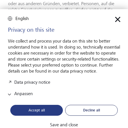
oder aus anderen Gründen, verbietet. Personen, auf die
solche Einschränkungen zutreffen, dürfen nicht auf die
LGT Webseiten zugreifen. Bitte informieren Sie sich über
English
die entsprechende Rechtsordnung in Ihrem Land.
Privacy on this site
10. Eigentumsrechte
We collect and process your data on this site to better
understand how it is used. In doing so, technically essential
cookies are necessary in order for the website to operate
Inhalt und Struktur dieser Webseiten sind urheberrechtlich
and store certain settings or security-related functionalities.
geschützt und stehen im Eigentum der LGT, falls nicht
Please select your preferred option to continue. Further
ausdrücklich etwas Gegenteiliges vermerkt ist. Das
details can be found in our data privacy notice.
Abspeichern oder Ausdrucken einzelner Seiten und/oder
Teilbereiche der LGT Webseiten ist gestattet, sofern weder
Data privacy notice
die Copyrightvermerke noch andere gesetzlich geschützte
Bezeichnungen entfernt werden. Mit dem Abspeichern
Anpassen
oder anderweitigem Vervielfältigen von Software oder
sonstiger Daten auf der LGT Webseite gelten die
jeweiligen Benutzungsbestimmungen als akzeptiert.
Accept all
Decline all
Sämtliche Eigentumsrechte verbleiben bei der LGT. Das
(vollständige oder teilweise) Reproduzieren, insbesondere
Save and close
die Verwendung von Texten, Textteilen oder Bildmaterial,