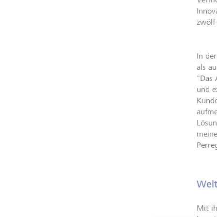
Innov
zwölf
In de
als a
"Das 
und e
Kunde
aufme
Lösun
meiner
Perre
Welt
Mit i