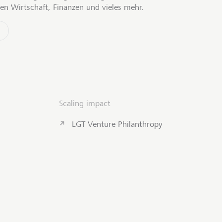
en Wirtschaft, Finanzen und vieles mehr.
Scaling impact
LGT Venture Philanthropy
Kontakt aufnehmen
Zum Seiten