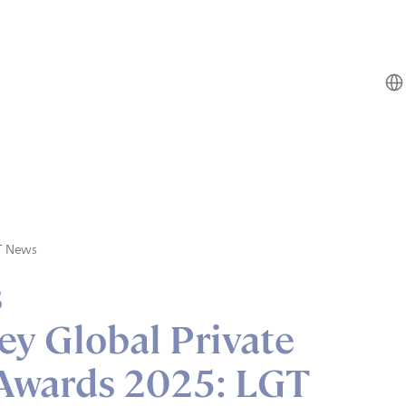
T News
s
y Global Private
Awards 2025: LGT