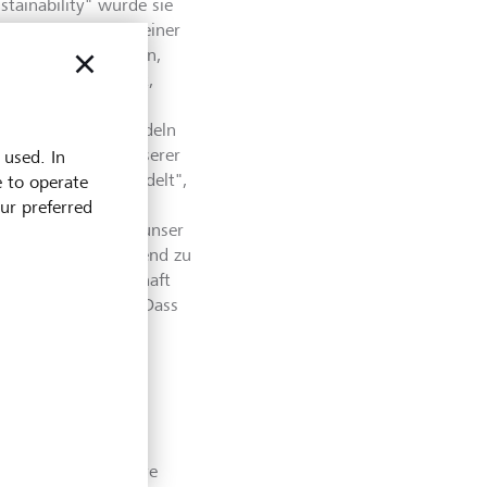
tainability" wurde sie
stein) gekürt. "In einer
e Lösungen erweitern,
ettes Extra versteht,
Eigentümerin, die
gem Denken und Handeln
 – weil es Teil unserer
 used. In
aktuellen Trend handelt",
e to operate
er LGT. Ursula
our preferred
 uns sehr wichtig, unser
n und Kunden laufend zu
eitrag für Gesellschaft
tigkeitsstrategie. Dass
 natürlich sehr."
"Best for Alternative