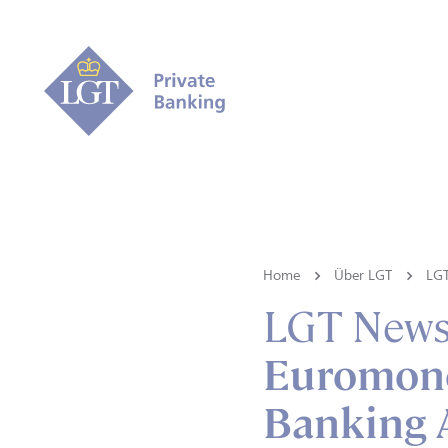
Home
Über LGT
LG
LGT New
Euromone
Banking 