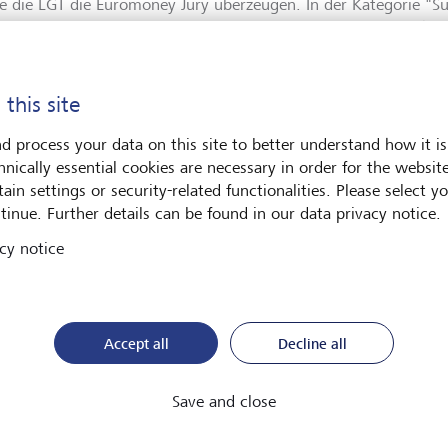
e die LGT die Euromoney Jury überzeugen. In der Kategorie "Sus
esten Privatbank der Welt (sowie in Westeuropa und in Liechten
 in der viele Finanzinstitute ihre Produktepalette um nachhaltig
sich die LGT dadurch ab, dass sie Nachhaltigkeit nicht nur als n
n sie fest in ihr Kernangebot integriert", so die Jury. "Unsere 
 this site
enfamilie von Liechtenstein, hat sich schon früh zu nachhalti
nt. Diesem Bekenntnis bleiben wir als LGT aus Überzeugung treu
d process your data on this site to better understand how it is
ristigen Ausrichtung ist und nicht, weil es sich dabei um einen 
hnically essential cookies are necessary in order for the websit
Christopher Greenwald, Head Sustainable Investing Europe bei d
ain settings or security-related functionalities. Please select y
erwald, Head Group Sustainability Management ergänzt: "Es ist
tinue. Further details can be found in our data privacy notice.
ot an innovativen nachhaltigen Lösungen für unsere Kundinne
cy notice
tern. Und selbstverständlich wollen wir selbst einen positiven B
mwelt leisten und verfolgen deshalb eine ambitionierte Nachhal
urorinnen und Juroren unsere Massnahmen honorieren, freut uns
Accept all
Decline all
ewiesene Expertise in alternativen Anlagen
Save and close
steuropa sowie in Liechtenstein sicherte sich die LGT den Titel 