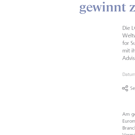
gewinnt 
Die 
Weltw
for S
mit i
Advis
Datu
Se
Am ge
Eurom
Branc
Vermö