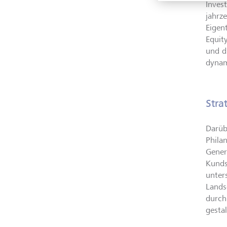
Inves
jahrz
Eigen
Equit
und d
dynam
Stra
Darüb
Phila
Gener
Kunds
unter
Lands
durch
gestal