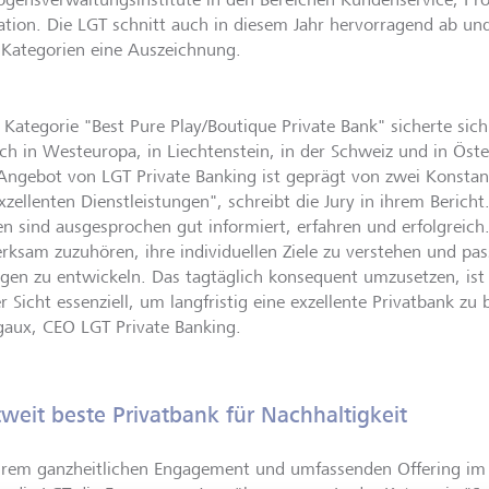
ation. Die LGT schnitt auch in diesem Jahr hervorragend ab und
 Kategorien eine Auszeichnung.
r Kategorie "Best Pure Play/Boutique Private Bank" sicherte sic
uch in Westeuropa, in Liechtenstein, in der Schweiz und in Öste
Angebot von LGT Private Banking ist geprägt von zwei Konstant
xzellenten Dienstleistungen", schreibt die Jury in ihrem Beric
n sind ausgesprochen gut informiert, erfahren und erfolgreich.
rksam zuzuhören, ihre individuellen Ziele zu verstehen und p
gen zu entwickeln. Das tagtäglich konsequent umzusetzen, ist 
 Sicht essenziell, um langfristig eine exzellente Privatbank zu b
gaux, CEO LGT Private Banking.
weit beste Privatbank für Nachhaltigkeit
hrem ganzheitlichen Engagement und umfassenden Offering im 