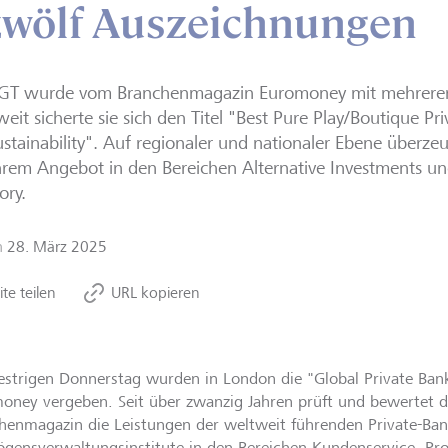
zwölf Auszeichnungen
LGT wurde vom Branchenmagazin Euromoney mit mehreren
eit sicherte sie sich den Titel "Best Pure Play/Boutique Pr
ustainability". Auf regionaler und nationaler Ebene überze
hrem Angebot in den Bereichen Alternative Investments un
ory.
m
28. März 2025
ite teilen
URL kopieren
strigen Donnerstag wurden in London die "Global Private Ba
oney vergeben. Seit über zwanzig Jahren prüft und bewertet 
henmagazin die Leistungen der weltweit führenden Private-Ban
gensverwaltungsinstitute in den Bereichen Kundenservice, Pr