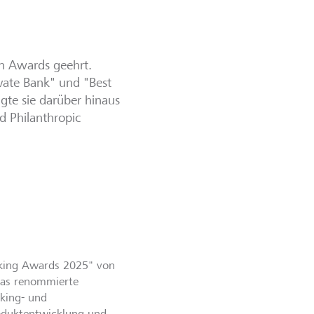
 Awards geehrt.
ivate Bank" und "Best
ugte sie darüber hinaus
d Philanthropic
nking Awards 2025" von
das renommierte
king- und
oduktentwicklung und