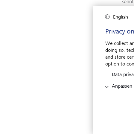
konnt
zur b
Zeit,
English
hebt 
sonder
Privacy on
Fürst
bekan
We collect an
langf
doing so, tec
sagt 
and store cert
Finst
option to con
Angeb
Data priva
erwei
und U
Anpassen
die J
Ausg
In We