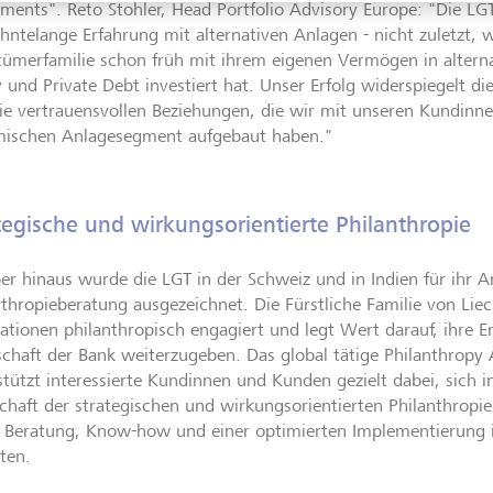
tments". Reto Stohler, Head Portfolio Advisory Europe: "Die LG
ehntelange Erfahrung mit alternativen Anlagen - nicht zuletzt, w
tümerfamilie schon früh mit ihrem eigenen Vermögen in alterna
y und Private Debt investiert hat. Unser Erfolg widerspiegelt die
ie vertrauensvollen Beziehungen, die wir mit unseren Kundinn
ischen Anlagesegment aufgebaut haben."
tegische und wirkungsorientierte Philanthropie
er hinaus wurde die LGT in der Schweiz und in Indien für ihr 
nthropieberatung ausgezeichnet. Die Fürstliche Familie von Liech
ationen philanthropisch engagiert und legt Wert darauf, ihre E
chaft der Bank weiterzugeben. Das global tätige Philanthropy
stützt interessierte Kundinnen und Kunden gezielt dabei, sich 
chaft der strategischen und wirkungsorientierten Philanthropi
 Beratung, Know-how und einer optimierten Implementierung i
ten.