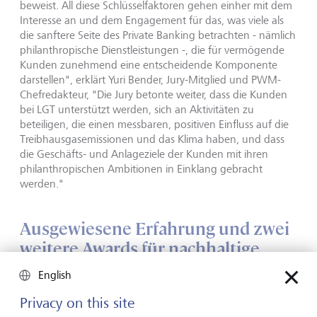
beweist. All diese Schlüsselfaktoren gehen einher mit dem
Interesse an und dem Engagement für das, was viele als
die sanftere Seite des Private Banking betrachten - nämlich
philanthropische Dienstleistungen -, die für vermögende
Kunden zunehmend eine entscheidende Komponente
darstellen", erklärt Yuri Bender, Jury-Mitglied und PWM-
Chefredakteur, "Die Jury betonte weiter, dass die Kunden
bei LGT unterstützt werden, sich an Aktivitäten zu
beteiligen, die einen messbaren, positiven Einfluss auf die
Treibhausgasemissionen und das Klima haben, und dass
die Geschäfts- und Anlageziele der Kunden mit ihren
philanthropischen Ambitionen in Einklang gebracht
werden."
Ausgewiesene Erfahrung und zwei
weitere Awards für nachhaltige
Anlagen
English
Privacy on this site
Gleich zweimal wurde die LGT in der Region Westeuropa