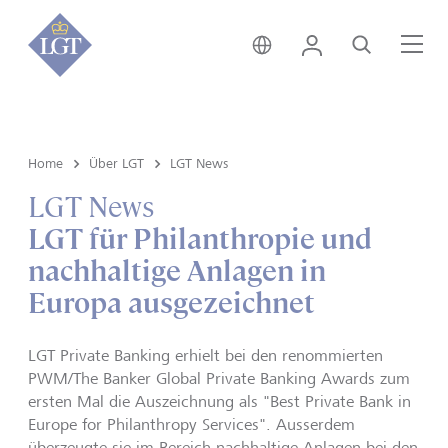
Österreich • Deutsch
Login
Suche
Me
Home
Über LGT
LGT News
LGT News
LGT für Philanthropie und
nachhaltige Anlagen in
Europa ausgezeichnet
LGT Private Banking erhielt bei den renommierten
PWM/The Banker Global Private Banking Awards zum
ersten Mal die Auszeichnung als "Best Private Bank in
Europe for Philanthropy Services". Ausserdem
überzeugte sie im Bereich nachhaltige Anlagen bei den