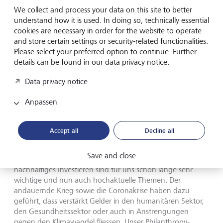
ausserdem im für ihre Expertise in Nachhaltigen Anlagen
We collect and process your data on this site to better
ausgezeichnet. Kürzlich verlieh ihr das renommierte
understand how it is used. In doing so, technically essential
Finanzmagazin Global Finance Magazin an den "World’s
cookies are necessary in order for the website to operate
Best Private Bank Awards" den Titel "Best Private Bank for
and store certain settings or security-related functionalities.
Sustainable Investing in Western Europe" sowie den
Please select your preferred option to continue. Further
Länder-Award für die beste Privatbank in Liechtenstein.
details can be found in our data privacy notice.
Früher in diesem Jahr konnte die LGT auch schon bei den
"Global Sustainable Finance Awards" von Global Finance
Data privacy notice
überzeugen und erhielt den Award "Outstanding
Leadership in Sustainability Transparency" in Westeuropa.
Anpassen
Die Jury lobte dabei insbesondere die ausgewiesene
Erfahrung der LGT im Bereich Nachhaltigkeit sowie das
umfangreiche Produkt- und Dienstleistungsangebot.
Accept all
Decline all
Olivier de Perregaux, CEO LGT Private Banking, freut sich
Save and close
über die Auszeichnungen: "Sowohl Philanthropie als auch
nachhaltiges Investieren sind für uns schon lange sehr
wichtige und nun auch hochaktuelle Themen. Der
andauernde Krieg sowie die Coronakrise haben dazu
geführt, dass verstärkt Gelder in den humanitären Sektor,
den Gesundheitssektor oder auch in Anstrengungen
gegen den Klimawandel fliessen. Unser Philanthropy-