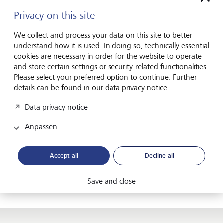
Privacy on this site
E-Mail-Adresse *
We collect and process your data on this site to better
understand how it is used. In doing so, technically essential
cookies are necessary in order for the website to operate
Ich habe die
Einverständniserklärung
gelesen und
and store certain settings or security-related functionalities.
verstanden.*
Please select your preferred option to continue. Further
details can be found in our data privacy notice.
Data privacy notice
Anpassen
Friendly Captcha
Accept all
Decline all
Absenden
Save and close