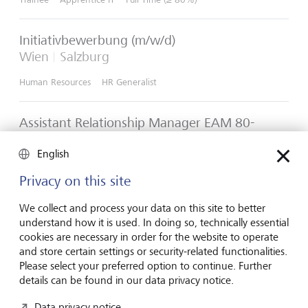
Initiativbewerbung (m/w/d)
Wien
Salzburg
Human Resources
HR Generalist
Assistant Relationship Manager EAM 80-
100% (w/m/d), Vaduz
English
Vaduz
Privacy on this site
Relationship Management
Assistant Relationship Management Intermediaries
Full Time (≥ 80%)
We collect and process your data on this site to better
understand how it is used. In doing so, technically essential
cookies are necessary in order for the website to operate
Relationship Manager Markt International
and store certain settings or security-related functionalities.
(m/w/d)
Please select your preferred option to continue. Further
Wien
details can be found in our data privacy notice.
Relationship Management
Relationship Manager
Data privacy notice