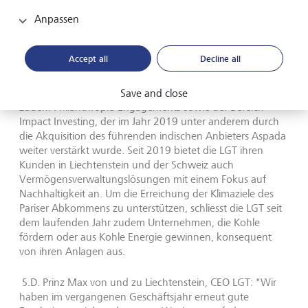
Wertschöpfung für alle ihre Stakeholder ausgerichtet ist,
Anpassen
hat die LGT seit Jahren ihr Angebot an ökologisch wie
auch sozial nachhaltigen Anlagelösungen ausgeweitet.
Bereits seit 2009 verfügt die LGT über nachhaltige Aktien-
Accept all
Decline all
und Anleihenfonds, und 2017 hat sie ein umfassendes
Sustainability Rating für Aktien, Obligationen, Fonds und
ETFs eingeführt. Wichtige Bestandteile ihres Angebots sind
Save and close
zudem Philanthropie-Engagements sowie der Bereich
Impact Investing, der im Jahr 2019 unter anderem durch
die Akquisition des führenden indischen Anbieters Aspada
weiter verstärkt wurde. Seit 2019 bietet die LGT ihren
Kunden in Liechtenstein und der Schweiz auch
Vermögensverwaltungslösungen mit einem Fokus auf
Nachhaltigkeit an. Um die Erreichung der Klimaziele des
Pariser Abkommens zu unterstützen, schliesst die LGT seit
dem laufenden Jahr zudem Unternehmen, die Kohle
fördern oder aus Kohle Energie gewinnen, konsequent
von ihren Anlagen aus.
S.D. Prinz Max von und zu Liechtenstein, CEO LGT: "Wir
haben im vergangenen Geschäftsjahr erneut gute