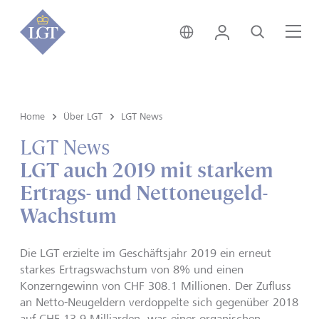
Schweiz • Deutsch
Login
Suche
Me
Home
Über LGT
LGT News
LGT News
LGT auch 2019 mit starkem
Ertrags- und Nettoneugeld-
Wachstum
Die LGT erzielte im Geschäftsjahr 2019 ein erneut
starkes Ertragswachstum von 8% und einen
Konzerngewinn von CHF 308.1 Millionen. Der Zufluss
an Netto-Neugeldern verdoppelte sich gegenüber 2018
auf CHF 13.9 Milliarden, was einer organischen