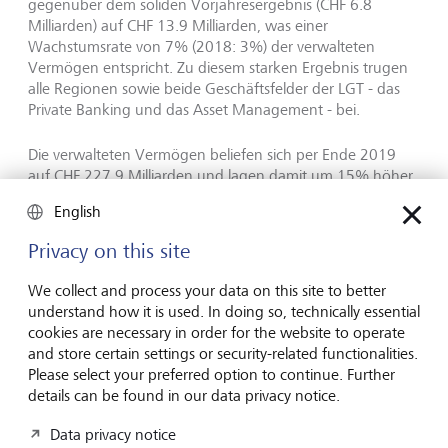
gegenüber dem soliden Vorjahresergebnis (CHF 6.8
Milliarden) auf CHF 13.9 Milliarden, was einer
Wachstumsrate von 7% (2018: 3%) der verwalteten
Vermögen entspricht. Zu diesem starken Ergebnis trugen
alle Regionen sowie beide Geschäftsfelder der LGT - das
Private Banking und das Asset Management - bei.
Die verwalteten Vermögen beliefen sich per Ende 2019
auf CHF 227.9 Milliarden und lagen damit um 15% höher
als zum Ende des Vorjahres. Dieser Anstieg ist neben den
English
Netto-Neugeldzuflüssen auf eine positive
Marktperformance zurückzuführen.
Privacy on this site
We collect and process your data on this site to better
Strategie und Ausblick
understand how it is used. In doing so, technically essential
cookies are necessary in order for the website to operate
Die LGT wird sich auch in Zukunft darauf konzentrieren,
and store certain settings or security-related functionalities.
effiziente Dienstleistungen zu erbringen und ihren Kunden
Please select your preferred option to continue. Further
eine umfassende Palette an Anlageklassen und -lösungen
details can be found in our data privacy notice.
anzubieten. In Einklang mit ihrer langfristig orientierten
Data privacy notice
Unternehmensphilosophie, die auf eine nachhaltige