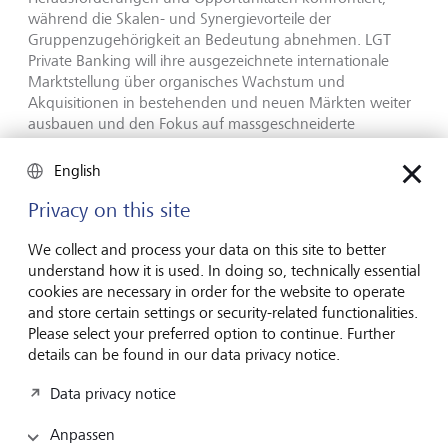
während die Skalen- und Synergievorteile der
Gruppenzugehörigkeit an Bedeutung abnehmen. LGT
Private Banking will ihre ausgezeichnete internationale
Marktstellung über organisches Wachstum und
Akquisitionen in bestehenden und neuen Märkten weiter
ausbauen und den Fokus auf massgeschneiderte
Beratung und erstklassigen Service weiter verstärken. LGT
Capital Partners als ein führender Anbieter im Private
English
Equity und Alternative Asset Management will ihre globale
Expansion vorantreiben, ihr Produkt­angebot für
Privacy on this site
institutionelle Investoren weiterentwickeln und ihre Markt-
und Investmentkompetenz sowie Themenführerschaft im
We collect and process your data on this site to better
nachhaltigen und alternativen Anlagebereich weiter
understand how it is used. In doing so, technically essential
ausbauen. Die jüngste der drei Einheiten, Lightstone, will
cookies are necessary in order for the website to operate
im dynamisch wachsenden Bereich Impact Investing eine
and store certain settings or security-related functionalities.
globale Führungsposition einnehmen und plant im vierten
Please select your preferred option to continue. Further
Quartal 2020 ihr Investmentportfolio in Höhe von rund
details can be found in our data privacy notice.
USD 500 Millionen über eine Fondsstruktur externen
Data privacy notice
Investoren zugänglich zu machen. Das Portfolio ist in rund
50 rasch wachsende, innovative Unternehmen investiert,
Anpassen
die sowohl aus finanzieller Perspektive als auch aufgrund