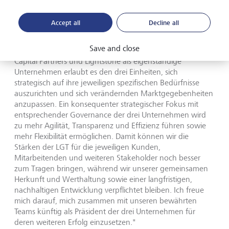
ihrer positiven Wirkung auf Gesellschaft und Umwelt
interessantes Wertschöpfungspotenzial bieten.
Accept all
Decline all
S.D. Prinz Max von und zu Liechtenstein, CEO der LGT
Save and close
Group: "Die Positionierung von LGT Private Banking, LGT
Capital Partners und Lightstone als eigenständige
Unternehmen erlaubt es den drei Einheiten, sich
strategisch auf ihre jeweiligen spezifischen Bedürfnisse
auszurichten und sich verändernden Marktgegebenheiten
anzupassen. Ein konsequenter strategischer Fokus mit
entsprechender Governance der drei Unternehmen wird
zu mehr Agilität, Transparenz und Effizienz führen sowie
mehr Flexibilität ermöglichen. Damit können wir die
Stärken der LGT für die jeweiligen Kunden,
Mitarbeitenden und weiteren Stakeholder noch besser
zum Tragen bringen, während wir unserer gemeinsamen
Herkunft und Werthaltung sowie einer langfristigen,
nachhaltigen Entwicklung verpflichtet bleiben. Ich freue
mich darauf, mich zusammen mit unseren bewährten
Teams künftig als Präsident der drei Unternehmen für
deren weiteren Erfolg einzusetzen."