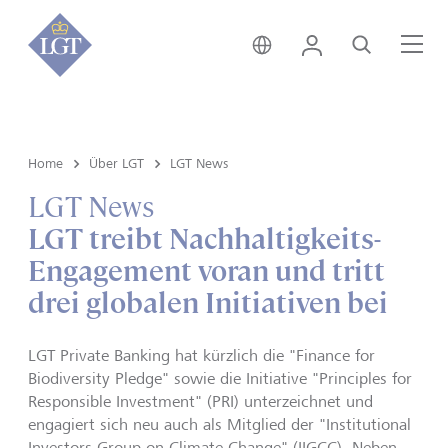
Schweiz • Deutsch
Login
Suche
Me
Home
Über LGT
LGT News
LGT News
LGT treibt Nachhaltigkeits-
Engagement voran und tritt
drei globalen Initiativen bei
LGT Private Banking hat kürzlich die "Finance for
Biodiversity Pledge" sowie die Initiative "Principles for
Responsible Investment" (PRI) unterzeichnet und
engagiert sich neu auch als Mitglied der "Institutional
Investors Group on Climate Change" (IIGCC). Neben