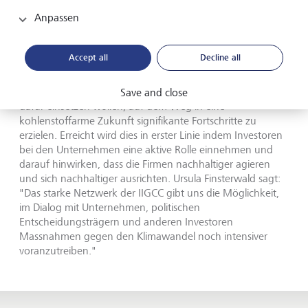
Wirkung erzielen durch Active
Anpassen
Ownership
Accept all
Decline all
Ausserdem ist die LGT der Institutional Investors Group on
Climate Change, kurz IIGCC, beigetreten. Das Gremium
besteht aus über 370 Investoren, die sich gemeinsam
Save and close
dafür einsetzen wollen, auf dem Weg in eine
kohlenstoffarme Zukunft signifikante Fortschritte zu
erzielen. Erreicht wird dies in erster Linie indem Investoren
bei den Unternehmen eine aktive Rolle einnehmen und
darauf hinwirken, dass die Firmen nachhaltiger agieren
und sich nachhaltiger ausrichten. Ursula Finsterwald sagt:
"Das starke Netzwerk der IIGCC gibt uns die Möglichkeit,
im Dialog mit Unternehmen, politischen
Entscheidungsträgern und anderen Investoren
Massnahmen gegen den Klimawandel noch intensiver
voranzutreiben."