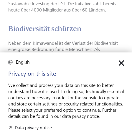
Sustainable Investing der LGT. Die Initiative zählt bereits
heute über 4000 Mitglieder aus über 60 Ländern.
Biodiversität schützen
Neben dem Klimawandel ist der Verlust der Biodiversität
eine grosse Bedrohung für die Menschheit. Als
Unterzeichnerin der "Finance for Biodiversity Pledge" hat
sich die LGT dazu verpflichtet, einen Beitrag zum Erhalt
English
sowie zur Wiederherstellung der biologischen Vielfalt zu
Privacy on this site
leisten. "Die Finanzwelt kann mit der Wahl der richtigen
Investments zum Schutz der Biodiversität und der
We collect and process your data on this site to better
gesamten Umwelt beitragen", so Ursula Finsterwald, Head
understand how it is used. In doing so, technically essential
Group Sustainability Management der LGT. "Gerade der
cookies are necessary in order for the website to operate
Verlust der Biodiversität ist vielen noch zu wenig bewusst.
and store certain settings or security-related functionalities.
Deshalb wollen wir als LGT das Thema aktiv öffentlich
Please select your preferred option to continue. Further
adressieren und es zudem in unserer Produkt- und
details can be found in our data privacy notice.
Dienstleistungspalette berücksichtigen."
Data privacy notice