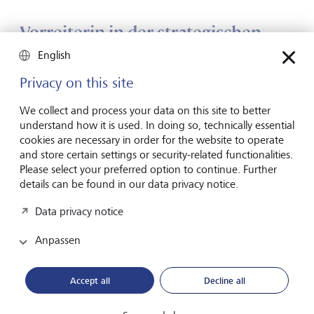
Vorreiterin in der strategischen
Philanthropie
English
Privacy on this site
Ebenfalls wurde die LGT zur besten Privatbank im Bereich
"Philanthropy Service Offering" gekürt. "Die LGT nimmt in
We collect and process your data on this site to better
der strategischen Philanthropie eine Vorreiterrolle ein und
understand how it is used. In doing so, technically essential
hat sich weltweit als äusserst vertrauenswürdige Partnerin
cookies are necessary in order for the website to operate
für vermögende Philanthropinnen und Philanthropen
and store certain settings or security-related functionalities.
etabliert", schreibt die WealthBriefing Jury in ihrem Bericht.
Please select your preferred option to continue. Further
details can be found in our data privacy notice.
Silvia Bastante, Head LGT Philanthropy Advisory, freut sich
über die Auszeichnung: "Immer mehr Familien verstehen
Data privacy notice
ihr Vermögen als Ausdruck von Haltung und
Verantwortung. Wir begleiten unsere Kundinnen und
Anpassen
Kunden dabei, ihre philanthropischen Ambitionen in eine
langfristige, wirkungsorientierte Strategie zu übersetzen -
von der Klärung ihrer Ziele über die Einbindung der Familie
Accept all
Decline all
bis hin zur Umsetzung und Weiterentwicklung ihres
Engagements. Dass die WealthBriefing Jury diesen Ansatz