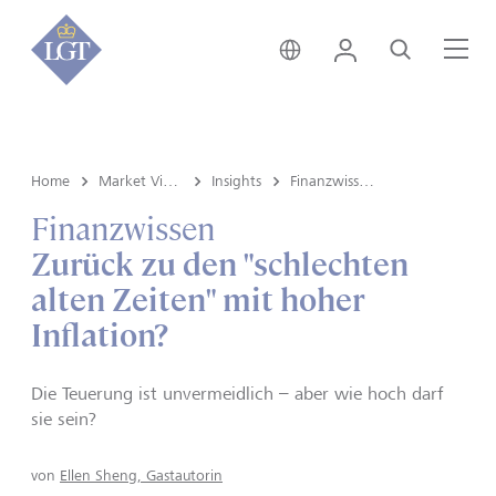
Deutschland • Deutsch
Login
Suche
Me
Home
Market View & Insights
Insights
Finanzwissen
Finanzwissen
Zurück zu den "schlechten
alten Zeiten" mit hoher
Inflation?
Die Teuerung ist unvermeidlich – aber wie hoch darf
sie sein?
von
Ellen Sheng, Gastautorin