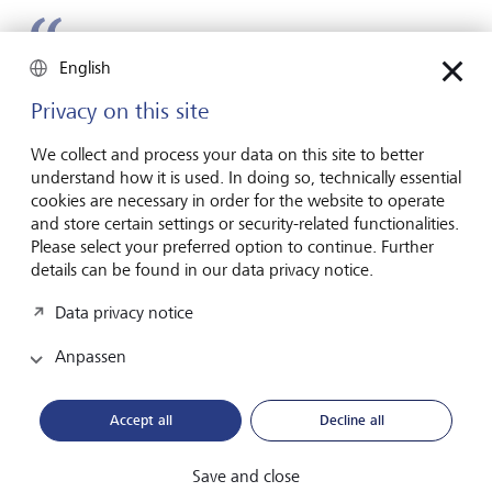
English
So, als ob ein Pakt zwischen Wirtschaft
und Gesellschaft gebrochen worden
Privacy on this site
wäre
We collect and process your data on this site to better
understand how it is used. In doing so, technically essential
Bradford DeLong, Professor der Wirtschaftswissenschaften
cookies are necessary in order for the website to operate
an der University of California in Berkeley und ehemaliger
and store certain settings or security-related functionalities.
Stellvertreter des damaligen US-Finanzministers
Please select your preferred option to continue. Further
details can be found in our data privacy notice.
Derzeit werden zwar zahlreiche Vergleiche mit der grossen
Inflation der 1970er-Jahre gezogen, die Gründe liegen
Data privacy notice
heute aber anderenorts und die Inflationsrate sieht
ebenfalls anders aus. Wirtschaftswissenschaftler und
Anpassen
Marktbeobachter hegen Hoffnungen, dass die höheren
Zinsen eine sanfte Landung nach sich ziehen und der
Accept all
Decline all
Wirtschaft eine lange und schwierige Rezession erspart
bleibt.
Save and close