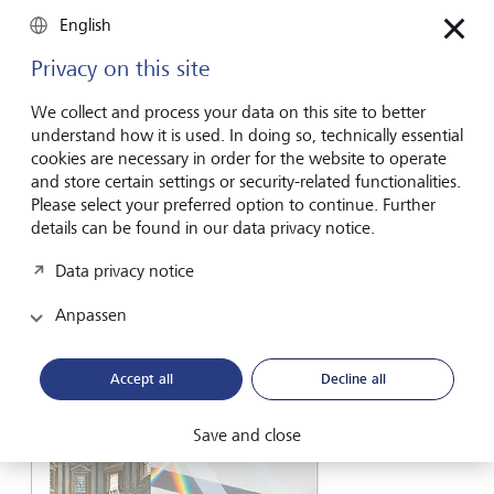
Wir informieren und unterhalten Sie
English
Privacy on this site
Lesen Sie fundierte Analysen mit konkreten
Empfehlungen in unseren Markt- oder Anlegerstudien
We collect and process your data on this site to better
und entdecken Sie interessante Perspektiven der
understand how it is used. In doing so, technically essential
Vermögenskultur.
cookies are necessary in order for the website to operate
and store certain settings or security-related functionalities.
Please select your preferred option to continue. Further
Publikationen
details can be found in our data privacy notice.
Data privacy notice
Anpassen
Accept all
Decline all
Save and close