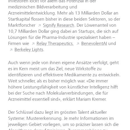
Investoren lockt vor allem das Potenzial in der
medizinischen Bildverarbeitung und
Arzneimittelentwicklung. Mehr als 13 Milliarden Dollar an
Startkapital flossen bisher in diese beiden Sektoren, so der
Marktforscher
Signify Research
. Der Löwenanteil von
10,7 Milliarden Dollar ging dabei an Startups, die sich auf
Lösungen für die Pharma-Industrie spezialisiert haben –
Firmen wie
Relay Therapeutics
,
BenevolentAI
und
Berkeley Lights
.
Auch wenn jede von ihnen eigene Ansätze verfolgt, geht
es im Kern meist um das Ziel, neue Wirkstoffe zu
identifizieren und effektivere Medikamente zu entwickeln.
Weit schneller, als es bisher möglich war. «Die immer
höhere Leistungsfähigkeit von künstlicher Intelligenz hilft
bei der Suche nach Molekularverbindungen, die für
Arzneimittel essentiell sind», erklärt Mariam Kremer.
Der Schlüssel dazu liegt im grössten Talent aktueller
Systeme: Mustererkennung. Je mehr Informationen im
jeweiligen Gebiet vorliegen, um so präziser lassen sich die