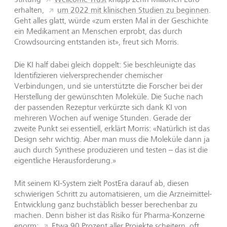
erhalten,
um 2022 mit klinischen Studien zu beginnen
.
Geht alles glatt, würde «zum ersten Mal in der Geschichte
ein Medikament an Menschen erprobt, das durch
Crowdsourcing entstanden ist», freut sich Morris.
Die KI half dabei gleich doppelt: Sie beschleunigte das
Identifizieren vielversprechender chemischer
Verbindungen, und sie unterstützte die Forscher bei der
Herstellung der gewünschten Moleküle. Die Suche nach
der passenden Rezeptur verkürzte sich dank KI von
mehreren Wochen auf wenige Stunden. Gerade der
zweite Punkt sei essentiell, erklärt Morris: «Natürlich ist das
Design sehr wichtig. Aber man muss die Moleküle dann ja
auch durch Synthese produzieren und testen – das ist die
eigentliche Herausforderung.»
Mit seinem KI-System zielt PostEra darauf ab, diesen
schwierigen Schritt zu automatisieren, um die Arzneimittel-
Entwicklung ganz buchstäblich besser berechenbar zu
machen. Denn bisher ist das Risiko für Pharma-Konzerne
enorm:
Etwa 90 Prozent aller Projekte scheitern
, oft