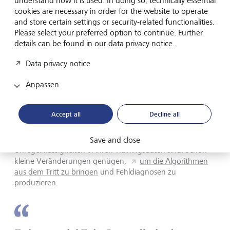
understand how it is used. In doing so, technically essential
sagt Sanjay Parekh, bei Signify Research Experte für KI in
cookies are necessary in order for the website to operate
bildgebenden Verfahren. Vor allem als digitale Assistenten,
and store certain settings or security-related functionalities.
die den Menschen unterstützen und produktiver machen,
Please select your preferred option to continue. Further
hätten sich die Systeme bewährt. «Der Wert der
details can be found in our data privacy notice.
künstlichen Intelligenz liegt derzeit darin, zeitraubende
Prozesse zu automatisieren und den Ärzten dabei zu
Data privacy notice
helfen, schneller zu einer Diagnose zu kommen.»
Anpassen
Dass die KI bald allein Doktor spielen, den Menschen
womöglich ersetzen könnte, bezweifelt Parekh. «Medizin
Accept all
Decline all
ist zu komplex, um die endgültige Diagnose einem
Computer zu überlassen», argumentiert er. Zumal sich
immer wieder zeigt, wie anfällig heutige Systeme für
Save and close
Unregelmässigkeiten in ihren Trainingsdaten sind. Schon
kleine Veränderungen genügen,
um die Algorithmen
aus dem Tritt zu bringen
und Fehldiagnosen zu
produzieren.