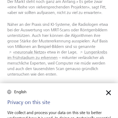
Der Markt steht noch ganz am Anfang.» Es gebe zwar
«eine Reihe von vielversprechenden Projekten», sagt Fitt,
«aber wir sollten aufpassen, nicht zu viel zu erwarten».
Näher an der Praxis sind KI-Systeme, die Radiologen etwa
bei der Auswertung von MRT-Scans oder Röntgenbildern
unterstützen. Auch hier können die Algorithmen ihre
grosse Stärke der Mustererkennung ausspielen: Auf Basis
von Millionen an Beispiel-Bildern sind so genannte
«neuronale Netze»
etwa in der Lage,
Lungenkrebs
im Frühstadium zu erkennen
– mitunter verlässlicher als
menschliche Experten, weil Computer nie müde werden
und auch den tausendsten Scan genauso gründlich
untersuchen wie den ersten.
Forschung in der Radiologie
English
besonders weit
Privacy on this site
«In der Radiologie sehen wir bereits, dass künstliche
We collect and process your data on this site to better
Intelligenz in der Medizin echten Nutzen bringen kann»,