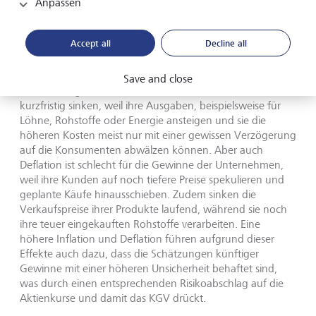
Anpassen
Der Einfluss der Inflation
Accept all
Decline all
Steigt die Inflation, dann fallen in der Regel die
Aktienkurse und damit das KGV. Inflation führt nämlich
meist zu höheren Nominalzinsen. Hinzu kommt, dass die
Save and close
Gewinnmargen in vielen Branchen bei Inflation zumindest
kurzfristig sinken, weil ihre Ausgaben, beispielsweise für
Löhne, Rohstoffe oder Energie ansteigen und sie die
höheren Kosten meist nur mit einer gewissen Verzögerung
auf die Konsumenten abwälzen können. Aber auch
Deflation ist schlecht für die Gewinne der Unternehmen,
weil ihre Kunden auf noch tiefere Preise spekulieren und
geplante Käufe hinausschieben. Zudem sinken die
Verkaufspreise ihrer Produkte laufend, während sie noch
ihre teuer eingekauften Rohstoffe verarbeiten. Eine
höhere Inflation und Deflation führen aufgrund dieser
Effekte auch dazu, dass die Schätzungen künftiger
Gewinne mit einer höheren Unsicherheit behaftet sind,
was durch einen entsprechenden Risikoabschlag auf die
Aktienkurse und damit das KGV drückt.