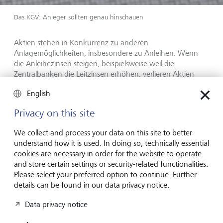
Das KGV: Anleger sollten genau hinschauen
Aktien stehen in Konkurrenz zu anderen
Anlagemöglichkeiten, insbesondere zu Anleihen. Wenn
die Anleihezinsen steigen, beispielsweise weil die
Zentralbanken die Leitzinsen erhöhen, verlieren Aktien
relativ betrachtet an Attraktivität. Anleger werden
English
zunehmend ihre Aktien abstossen und Anleihen kaufen.
Als Folge werden die Aktienkurse sowie das KGV
Privacy on this site
tendenziell sinken. Da Zinsen aus Unternehmenssicht meist
Kosten darstellen und deshalb auf die Gewinne drücken
We collect and process your data on this site to better
können, verstärkt sich der Zinseffekt zusätzlich. Aber vor
understand how it is used. In doing so, technically essential
allem bedeuten höhere Zinsen, dass die künftigen
cookies are necessary in order for the website to operate
Gewinne mit dem höheren Zinssatz abdiskontiert werden,
and store certain settings or security-related functionalities.
zum heutigen Zeitpunkt also weniger wert sind. Bei der
Please select your preferred option to continue. Further
Beurteilung, ob ein Unternehmen gemessen am KGV
details can be found in our data privacy notice.
attraktiv ist, müssen also immer auch die aktuelle Zinshöhe
und erwartete Zinsentwicklung berücksichtigt werden.
Data privacy notice