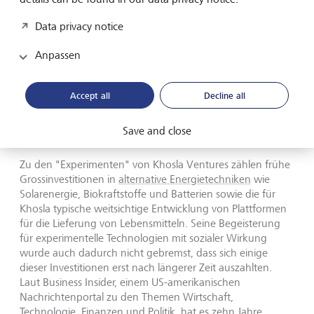
heranwachsenden Kinder zu kümmern, dem Wunsch,
wieder mehr zu experimentieren und manchmal auch
Data privacy notice
'unüberlegte wissenschaftliche Experimente' zu
finanzieren", wie es auf seiner Webseite heisst, gründete
Anpassen
der Entrepreneur im Jahr 2004 Khosla Ventures.
Accept all
Decline all
Innovative Technologien mit
sozialer Wirkung
Save and close
Zu den "Experimenten" von Khosla Ventures zählen frühe
Grossinvestitionen in
alternative Energietechniken
wie
Solarenergie, Biokraftstoffe und Batterien sowie die für
Khosla typische weitsichtige Entwicklung von Plattformen
für die Lieferung von Lebensmitteln. Seine Begeisterung
für experimentelle Technologien mit sozialer Wirkung
wurde auch dadurch nicht gebremst, dass sich einige
dieser Investitionen erst nach längerer Zeit auszahlten.
Laut Business Insider, einem US-amerikanischen
Nachrichtenportal zu den Themen Wirtschaft,
Technologie, Finanzen und Politik, hat es zehn Jahre