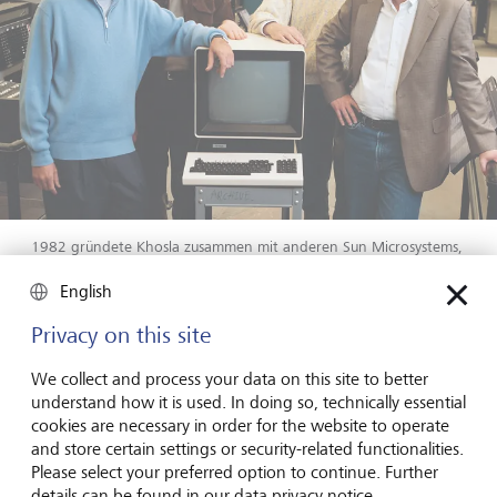
1982 gründete Khosla zusammen mit anderen Sun Microsystems,
wo die Computerprogrammiersprache Java entstand.
©
Ben
Baker/Redux/laif
English
Privacy on this site
Khoslas Prognosefähigkeiten und seine
Überzeugungskraft haben sich für KPCB ausgezahlt - und
We collect and process your data on this site to better
dem Unternehmen Milliarden eingebracht.
understand how it is used. In doing so, technically essential
cookies are necessary in order for the website to operate
Der nächste logische Schritt war die Gründung einer
and store certain settings or security-related functionalities.
eigenen Risikokapitalgesellschaft. Getrieben von der
Please select your preferred option to continue. Further
Notwendigkeit, "flexibel zu sein, um sich um seine vier
details can be found in our data privacy notice.