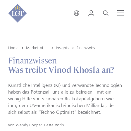
Österreich • Deutsch
Login
Suche
Me
Home
Market View & Insights
Insights
Finanzwissen
Finanzwissen
Was treibt Vinod Khosla an?
Künstliche Intelligenz (KI) und verwandte Technologien
haben das Potenzial, uns alle zu befreien - mit ein
wenig Hilfe von visionären Risikokapitalgebern wie
ihm, dem US-amerikanisch-indischen Milliardär, der
sich selbst als "Techno-Optimist" bezeichnet.
von
Wendy Cooper, Gastautorin