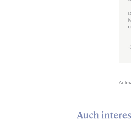
D
M
u
Aufma
Auch intere