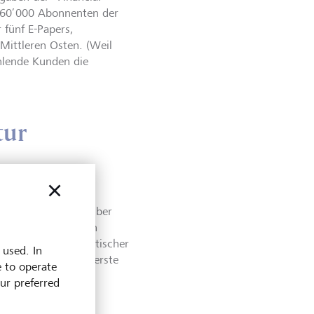
960’000 Abonnenten der
 fünf E-Papers,
Mittleren Osten. (Weil
ahlende Kunden die
tur
all, in dem die FT über
litik berichtet. Den
ht das Blatt nun kritischer
 used. In
 Roula Khalaf, die erste
e to operate
ion, setzt sich die
our preferred
kere Regulierung von
 Beschränkung von