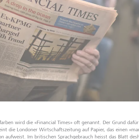
farben wird die «Financial Times» oft genannt. Der Grund dafür:
eint die Londoner Wirtschaftszeitung auf Papier, das einen «ma
on aufweist. Im britischen Sprachgebrauch heisst das Blatt des