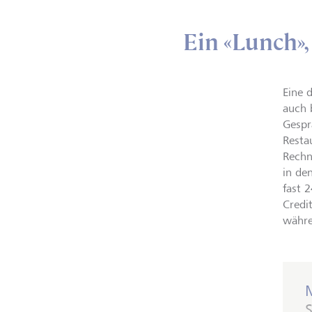
Ein «Lunch», 
Eine 
auch 
Gespr
Resta
Rechn
in de
fast 
Credi
währe