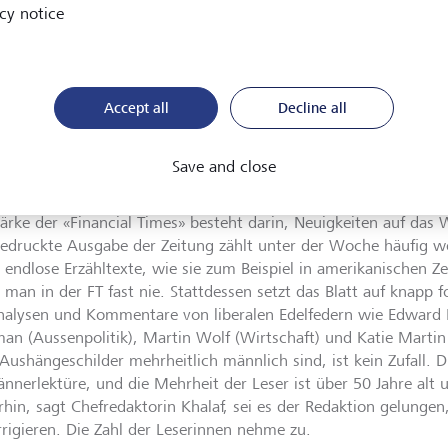
cy notice
Managergehältern ein. «Nur wei
Finanzen berichten, heisst das n
für die Probleme, die Globalisi
sich bringen», sagte die 56 Jahre
nancial Times: Bibel des
kürzlich im Gespräch mit der de
Accept all
Decline all
chen Kapiitalismus
©
Spiegel». Khalaf trat ihren Job
ONE/AP Photo/Matt
Jahres an, kurz bevor die Coro
am
Save and close
Weltwirtschaft lahmlegte.
tärke der «Financial Times» besteht darin, Neuigkeiten auf das 
gedruckte Ausgabe der Zeitung zählt unter der Woche häufig we
r endlose Erzähltexte, wie sie zum Beispiel in amerikanischen Ze
 man in der FT fast nie. Stattdessen setzt das Blatt auf knapp f
nalysen und Kommentare von liberalen Edelfedern wie Edward 
an (Aussenpolitik), Martin Wolf (Wirtschaft) und Katie Martin
Aushängeschilder mehrheitlich männlich sind, ist kein Zufall. Di
ännerlektüre, und die Mehrheit der Leser ist über 50 Jahre alt
hin, sagt Chefredaktorin Khalaf, sei es der Redaktion gelungen
rrigieren. Die Zahl der Leserinnen nehme zu.