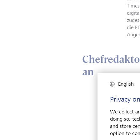
Times
digit
zuges
die F
Angeb
Chefredakto
an
English
Privacy on
We collect an
doing so, tec
and store cert
option to con