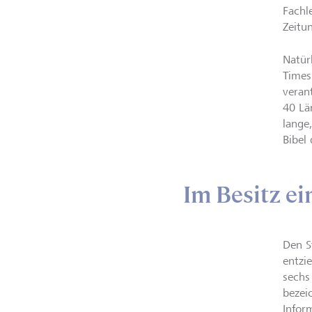
Fachl
Zeitu
Natür
Times
veran
40 Lä
lange
Bibel
Im Besitz e
Den S
entzi
sechs
bezei
Infor