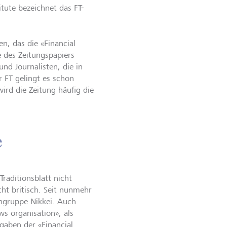
itute bezeichnet das FT-
n, das die «Financial
e des Zeitungspapiers
nd Journalisten, die in
r FT gelingt es schon
ird die Zeitung häufig die
e
raditionsblatt nicht
cht britisch. Seit nunmehr
engruppe Nikkei. Auch
ws organisation», als
ngaben der «Financial