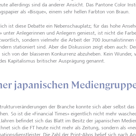
eute allerdings sind da anderer Ansicht. Das Pantone Color Inst
ngspapier als «Bisque», einem sehr hellen Farbton von Braun.
lich ist diese Debatte ein Nebenschauplatz; für das hohe Ansehe
» unter Anlegerinnen und Anlegern geniesst, ist nicht die Farb
twortlich, sondern vielmehr die Arbeit der 700 Journalistinnen u
ndern stationiert sind. Aber die Diskussion zeigt eben auch: De
, sich von der blasseren Konkurrenz abzuheben. Kein Wunder, w
 des Kapitalismus britischer Ausprägung genannt.
iner japanischen Mediengrupp
trukturveränderungen der Branche konnte sich aber selbst das T
ehen. So ist die «Financial Times» eigentlich nicht mehr wasche
 Jahren befindet sich das Blatt im Besitz der japanischen Medi
chnet sich die FT heute nicht mehr als Zeitung, sondern als «ne
mationsdienstleister. Die Zahl der Print-Abos belief sich nach A