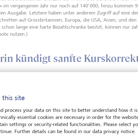
» im vergangenen Jahr nur noch auf 140’000; hinzu kommen 
alen Ausgabe. Letztere haben unter anderem Zugriff auf eine der
chnitten auf Grossbritannien, Europa, die USA, Asien, und den 
T schon lange eine harte Bezahlschranke besitzt, können nur z
ote nutzen.)
rin kündigt sanfte Kurskorrek
Geändert hat sich auch der Tonf
 this site
Finanzmärkte und Wirtschaftspo
Exzessen des freien Marktes ste
d process your data on this site to better understand how it is
gegenüber. Unter Chefredaktorin
hnically essential cookies are necessary in order for the websit
Frau an der Spitze der FT-Redakt
ain settings or security-related functionalities. Please select y
«Financial Times» für eine stär
tinue. Further details can be found in our data privacy notice.
Technologiefirmen oder für die