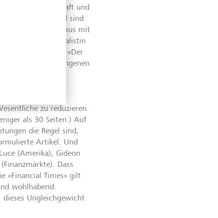
l wir über Wirtschaft und
icht, dass wir blind sind
erung und Kapitalismus mit
 alte Vollblutjournalistin
utschen Zeitschrift «Der
 zu Beginn des vergangenen
na-Pandemie die
Wesentliche zu reduzieren.
niger als 30 Seiten.) Auf
itungen die Regel sind,
ormulierte Artikel. Und
Luce (Amerika), Gideon
 (Finanzmärkte). Dass
e «Financial Times» gilt
 und wohlhabend.
, dieses Ungleichgewicht