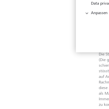
Data priva
Anpassen
Die Fi
britis
KEYST
Dunh
Die S
(Die 
schie
stösst
auf A
Rachm
diese 
als M
Immer
zu ko