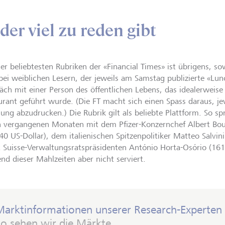
der viel zu reden gibt
der beliebtesten Rubriken der «Financial Times» ist übrigens, s
bei weiblichen Lesern, der jeweils am Samstag publizierte «Lun
äch mit einer Person des öffentlichen Lebens, das idealerweise
urant geführt wurde. (Die FT macht sich einen Spass daraus, je
ung abzudrucken.) Die Rubrik gilt als beliebte Plattform. So sp
n vergangenen Monaten mit dem Pfizer-Konzernchef Albert Bou
240 US-Dollar), dem italienischen Spitzenpolitiker Matteo Salvi
t Suisse-Verwaltungsratspräsidenten António Horta-Osório (16
nd dieser Mahlzeiten aber nicht serviert.
Marktinformationen unserer Research-Experten
So sehen wir die Märkte