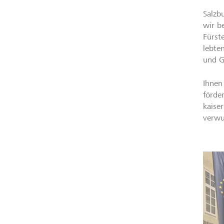
Salzb
wir b
Fürst
lebte
und G
Ihnen
förde
kaise
verwu