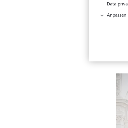
Data priva
Der e
geprä
Anpassen
öster
In di
Name 
aber 
Baroc