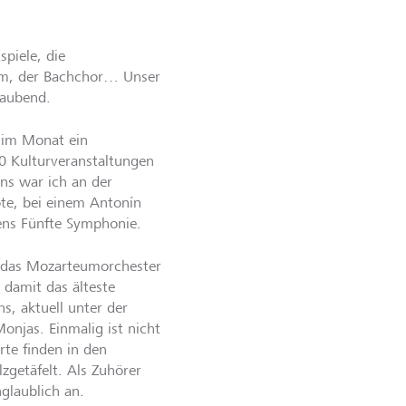
piele, die
eum, der Bachchor… Unser
eraubend.
 im Monat ein
00 Kulturveranstaltungen
ens war ich an der
te, bei einem Antonín
ens Fünfte Symphonie.
t das Mozarteumorchester
 damit das älteste
s, aktuell unter der
onjas. Einmalig ist nicht
rte finden in den
zgetäfelt. Als Zuhörer
nglaublich an.