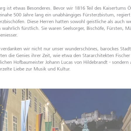
urg ist etwas Besonderes. Bevor wir 1816 Teil des Kaisertums 
einahe 500 Jahre lang ein unabhängiges Fürsterzbistum, regier
erzbischöfen. Diese Herren hatten sowohl geistliche als auch w
n wahrlich fürstlich. Sie waren Seelsorger, Bischöfe, Fürsten, M
eniesser.
 verdanken wir nicht nur unser wunderschönes, barockes Stadtb
rten die Genies ihrer Zeit, wie etwa den Stararchitekten Fische
rlichen Hofbaumeister Johann Lucas von Hildebrandt - sondern 
rzelte Liebe zur Musik und Kultur.