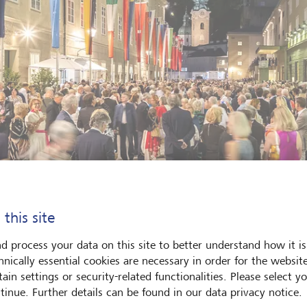
 this site
d process your data on this site to better understand how it is
en Salzburger Konzerten und Festspielen thront die Festung Hohen
hnically essential cookies are necessary in order for the websit
Andreas Kolarik
ain settings or security-related functionalities. Please select y
tinue. Further details can be found in our data privacy notice.