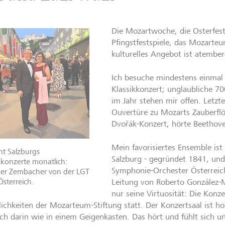
Die Mozartwoche, die Osterfests
Pfingstfestspiele, das Mozart
kulturelles Angebot ist atemb
Ich besuche mindestens einmal
Klassikkonzert; unglaubliche 7
im Jahr stehen mir offen. Letzt
Ouvertüre zu Mozarts Zauberflö
Dvořák-Konzert, hörte Beethov
Mein favorisiertes Ensemble is
ht Salzburgs
Salzburg - gegründet 1841, und
kkonzerte monatlich:
Symphonie-Orchester Österreich
er Zembacher von der LGT
sterreich.
Leitung von Roberto González-M
nur seine Virtuosität: Die Konze
ichkeiten der Mozarteum-Stiftung statt. Der Konzertsaal ist hol
 ich darin wie in einem Geigenkasten. Das hört und fühlt sich u