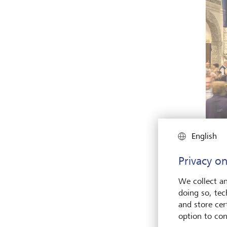
English
Privacy on
We collect an
Über d
doing so, tec
©
SF/
and store cert
option to con