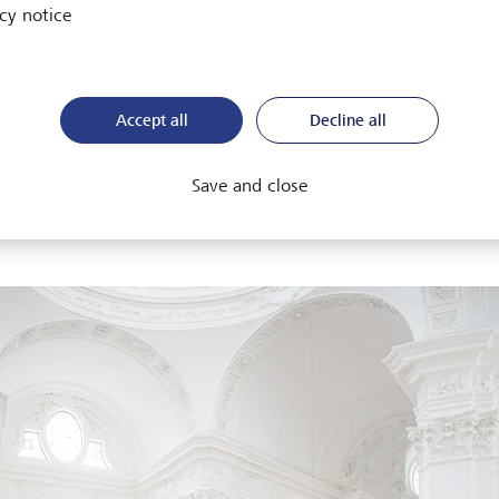
cy notice
hemalige Salzburger Landeshauptmann Wilfried Haslauer hat ei
gt: "Was wäre Salzburg ohne die Fürsterzbischöfe? - Maximal Lin
reichische Industriestadt - ästhetisch nicht ganz überzeugend f
Accept all
Decline all
e Ära der Fürsterzbischöfe fällt auch der Ursprung des Salzburg
erraten lässt, verdanken wir unseren jahrhundertealten Wohls
Save and close
auch mit Gold und Silber. So entwickelten wir uns zu einer prac
kmetropole. Und zu einer Kulturstadt.