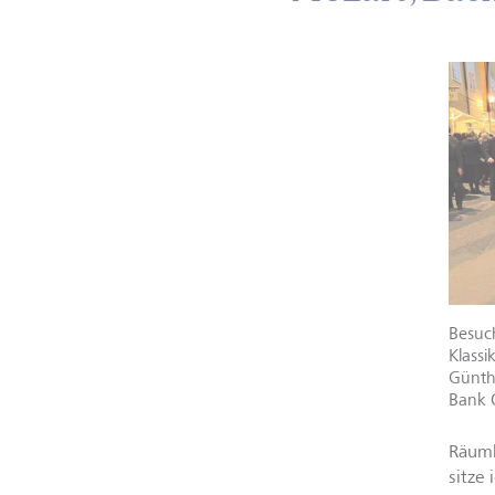
Besuc
Klassi
Günth
Bank Ö
Räuml
sitze