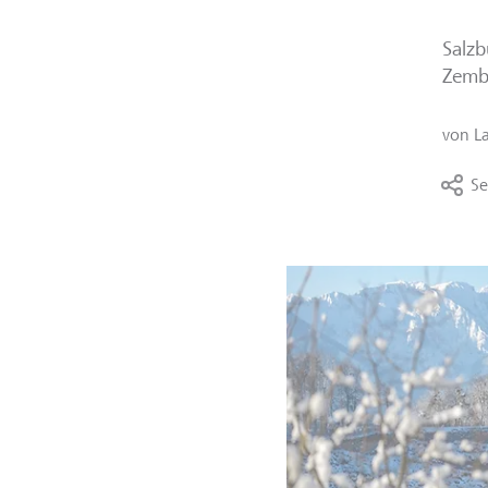
Salzb
Zemba
von
L
Se