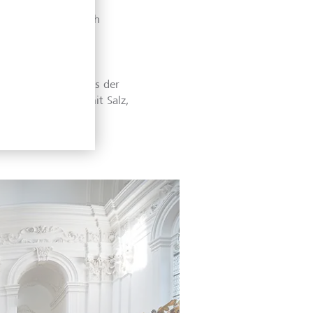
nen launigen Spruch
z." Linz ist eine
ür uns Schöngeister.
er Reichtums: Wie es der
tand dem Handel mit Salz,
htvollen