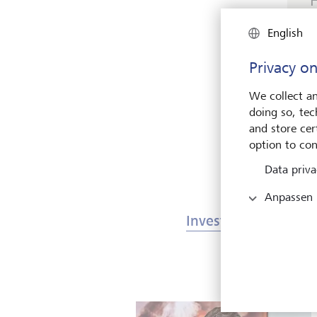
English
D
s
Privacy on
G
We collect an
doing so, tec
and store cert
option to con
Data priva
Anpassen
Investments & Märk