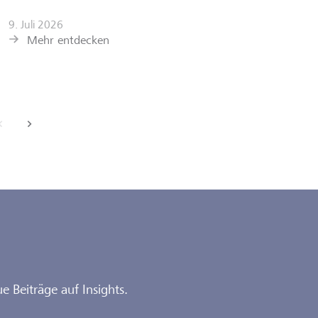
Mehr e
9. Juli 2026
Mehr entdecken
back
next
e Beiträge auf Insights.