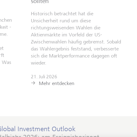
sollten
Historisch betrachtet hat die
anchen
Unsicherheit rund um diese
eit -
richtungsweisenden Wahlen die
hme.
Aktienmärkte im Vorfeld der US-
Zwischenwahlen häufig gebremst. Sobald
et
das Wahlergebnis feststand, verbesserte
ft
sich die Marktperformance dagegen oft
: Was
wieder.
21. Juli 2026
Mehr entdecken
Global Investment Outlook
albjahr 2026: am Ereignishorizont