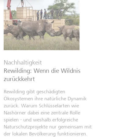
Finanzwi
Sechs Fi
Nachhaltigkeit
kennen s
Rewilding: Wenn die Wildnis
Von Wall-St
zurückkehrt
Selfmade-In
Finfluence
Rewilding gibt geschädigten
digitalen 
Ökosystemen ihre natürliche Dynamik
Fehlinform
zurück. Warum Schlüsselarten wie
mittlerwei
Nashörner dabei eine zentrale Rolle
Finanzwiss
spielen - und weshalb erfolgreiche
Naturschutzprojekte nur gemeinsam mit
7. Juli 2026
der lokalen Bevölkerung funktionieren.