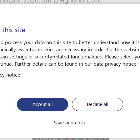
ie Weltwirtschaft befindet sich im Übergang zu einer neuen 
ind die Folgen für Anlegerinnen und Anleger? Finden Sie es her
 this site
lobal Investment Outlook 2026.
d process your data on this site to better understand how it is
hnically essential cookies are necessary in order for the websit
PDF herunterladen
Mehr erfahren
ain settings or security-related functionalities. Please select y
tinue. Further details can be found in our data privacy notice.
cy notice
te
Kunst & Gesellschaft
Accept all
Decline all
Save and close