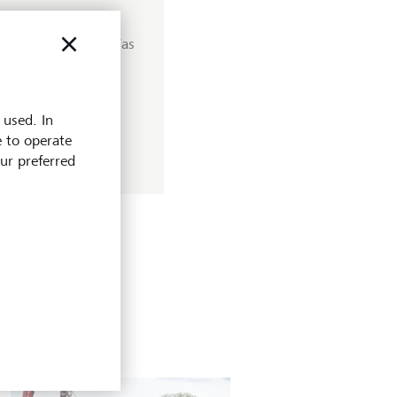
globalen Ordnung. Was
aus - in unserem
 used. In
e to operate
our preferred