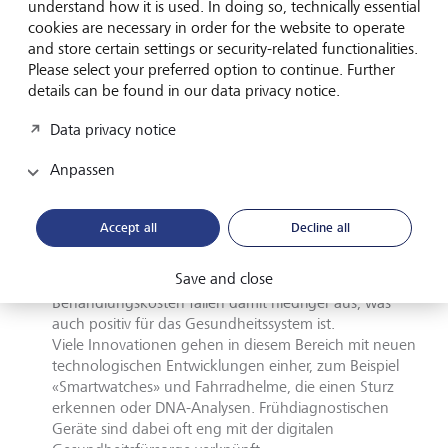
understand how it is used. In doing so, technically essential
Technologie macht Medizin
cookies are necessary in order for the website to operate
effektiver
and store certain settings or security-related functionalities.
Please select your preferred option to continue. Further
Der technologische Fortschritt verändert auch unsere
details can be found in our data privacy notice.
Gesundheit. Er wird zwangsläufig sämtliche Bereiche der
Data privacy notice
Medizin verändern. Drei Themen erscheinen hier
besonders spannend:
Anpassen
Frühdiagnose: Rund 75% aller klinischen
Entscheidungen basieren auf medizinischen
Accept all
Decline all
Diagnosetests. Je früher Risikofaktoren mit diesen Tests
aufgedeckt und Diagnosen gestellt werden, desto
Save and close
weniger invasiv sind die Behandlungen für Patienten.
Behandlungskosten fallen damit niedriger aus, was
auch positiv für das Gesundheitssystem ist.
Viele Innovationen gehen in diesem Bereich mit neuen
technologischen Entwicklungen einher, zum Beispiel
«Smartwatches» und Fahrradhelme, die einen Sturz
erkennen oder DNA-Analysen. Frühdiagnostischen
Geräte sind dabei oft eng mit der digitalen