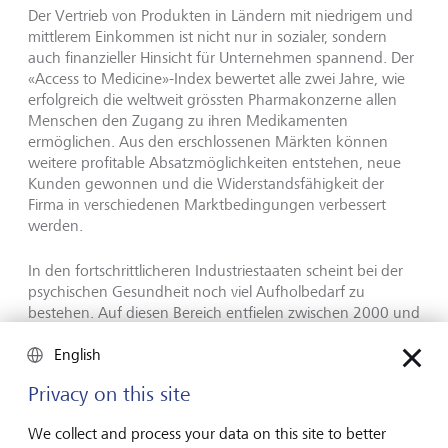
Der Vertrieb von Produkten in Ländern mit niedrigem und
mittlerem Einkommen ist nicht nur in sozialer, sondern
auch finanzieller Hinsicht für Unternehmen spannend. Der
«Access to Medicine»-Index bewertet alle zwei Jahre, wie
erfolgreich die weltweit grössten Pharmakonzerne allen
Menschen den Zugang zu ihren Medikamenten
ermöglichen. Aus den erschlossenen Märkten können
weitere profitable Absatzmöglichkeiten entstehen, neue
Kunden gewonnen und die Widerstandsfähigkeit der
Firma in verschiedenen Marktbedingungen verbessert
werden.
In den fortschrittlicheren Industriestaaten scheint bei der
psychischen Gesundheit noch viel Aufholbedarf zu
bestehen. Auf diesen Bereich entfielen zwischen 2000 und
2014 nur 0.4% der globalen Gesundheitsausgaben – das
English
steht in krassem Gegensatz zum Fakt, dass zwischen 25%
und 50% der Bevölkerung mindestens einmal im Leben
Privacy on this site
mit mentalen Gesundheitsproblemen konfrontiert ist.
We collect and process your data on this site to better