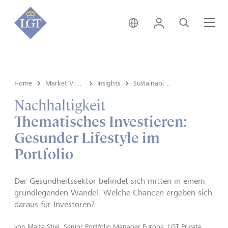
Österreich • Deutsch
Login
Suche
Me
Home
Market View & Insights
Insights
Sustainability
Nachhaltigkeit
Thematisches Investieren:
Gesunder Lifestyle im
Portfolio
Der Gesundheitssektor befindet sich mitten in einem
grundlegenden Wandel. Welche Chancen ergeben sich
daraus für Investoren?
von
Malte Stiel, Senior Portfolio Manager Europe, LGT Private