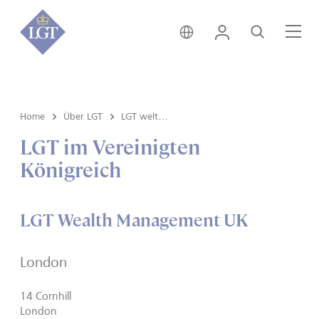
Österreich • Deutsch
Login
Suche
Me
Home
Über LGT
LGT weltweit
LGT im Vereinigten
Königreich
LGT Wealth Management UK
London
14 Cornhill
London