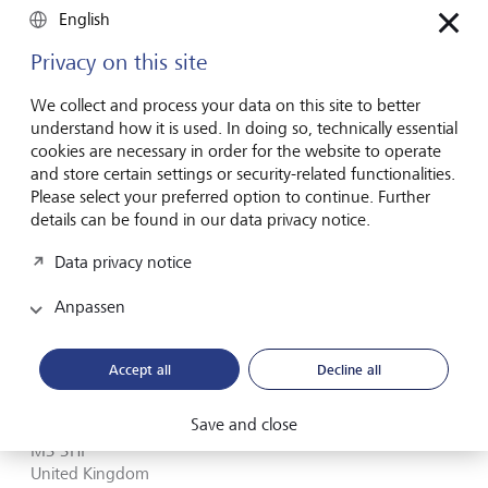
103 Colmore Row
English
Birmingham
B3 3AG
Privacy on this site
United Kingdom
We collect and process your data on this site to better
Route planen route (via Google Maps)
understand how it is used. In doing so, technically essential
cookies are necessary in order for the website to operate
and store certain settings or security-related functionalities.
+44 (0)121 812 0810
Please select your preferred option to continue. Further
Kontaktformular
details can be found in our data privacy notice.
Data privacy notice
Anpassen
Manchester
Accept all
Decline all
Four Hardman Street
Spinningfields
Save and close
Manchester
M3 3HF
United Kingdom