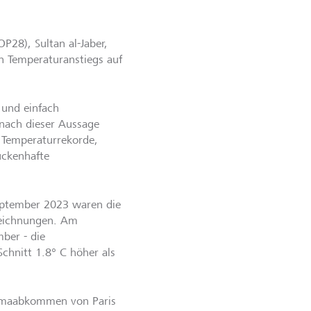
P28), Sultan al-Jaber,
en Temperaturanstiegs auf
t und einfach
nach dieser Aussage
 Temperaturrekorde,
ückenhafte
eptember 2023 waren die
zeichnungen. Am
ber - die
chnitt 1.8° C höher als
Klimaabkommen von Paris