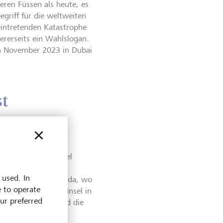
eren Füssen als heute, es
egriff für die weltweiten
intretenden Katastrophe
ererseits ein Wahlslogan.
on November 2023 in Dubai
st
m das 1.5°-Klimaziel
aats mit steigendem
 used. In
e Karibikinsel Grenada, wo
e to operate
die Bauern auf der Insel in
our preferred
eiten verschoben und die