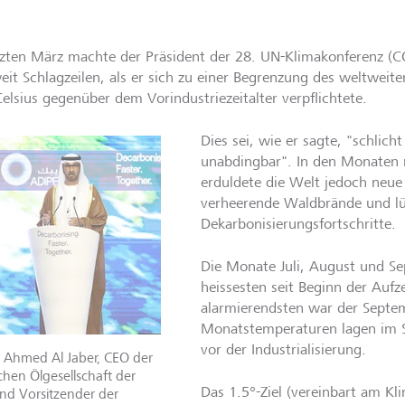
tzten März machte der Präsident der 28. UN-Klimakonferenz (CO
eit Schlagzeilen, als er sich zu einer Begrenzung des weltweit
Celsius gegenüber dem Vorindustriezeitalter verpflichtete.
Dies sei, wie er sagte, "schlich
unabdingbar". In den Monaten 
erduldete die Welt jedoch neue
verheerende Waldbrände und l
Dekarbonisierungsfortschritte.
Die Monate Juli, August und S
heissesten seit Beginn der Auf
alarmierendsten war der Septem
Monatstemperaturen lagen im S
vor der Industrialisierung.
n Ahmed Al Jaber, CEO der
ichen Ölgesellschaft der
Das 1.5°-Ziel (vereinbart am 
nd Vorsitzender der