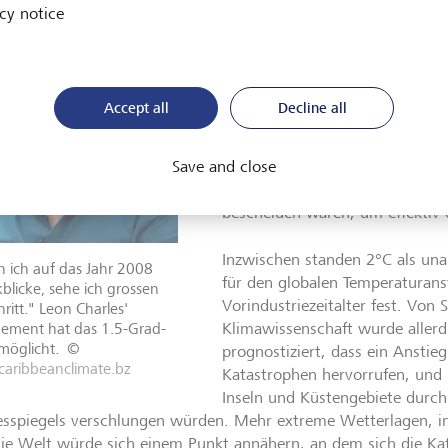
cy notice
Nachdem er von der Schule ins
gewechselt hatte, erhielt er 199
Koordination der Rolle von Gr
Klimarahmenabkommen. Das ge
Accept all
Decline all
die 1995 in Berlin aufgenomme
Vereinten Nationen. Leon Charles
Save and close
Materie ein und realisierte ange
und weiteren Inseln, dass die K
bescheiden waren, um effektiv 
Inzwischen standen 2°C als un
 ich auf das Jahr 2008
für den globalen Temperaturan
blicke, sehe ich grossen
Vorindustriezeitalter fest. Von 
hritt." Leon Charles'
ement hat das 1.5-Grad-
Klimawissenschaft wurde allerd
rmöglicht.
©
prognostiziert, dass ein Ansti
aribbeanclimate.bz
Katastrophen hervorrufen, und
Inseln und Küstengebiete durch
sspiegels verschlungen würden. Mehr extreme Wetterlagen, i
ie Welt würde sich einem Punkt annähern, an dem sich die Kat