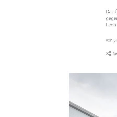
Das Ü
gegen
Leon
von
S
Se