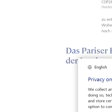
COP28
Haide
zu en
Woher
noch r
Das Pariser
der Inselsta
English
Privacy on
Die P
zurüc
We collect an
Meere
doing so, tec
er fr
and store cert
den 1
option to con
Strän