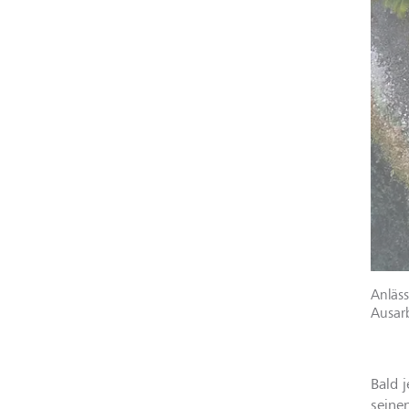
Anläss
Ausarb
Bald 
seine