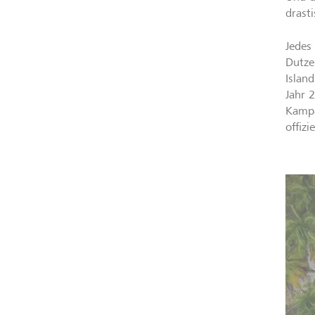
drast
Jedes
Dutze
Islan
Jahr 
Kampa
offiz