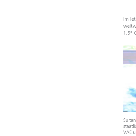
Im le
weltw
1.5° 
Sulta
staatl
VAE u