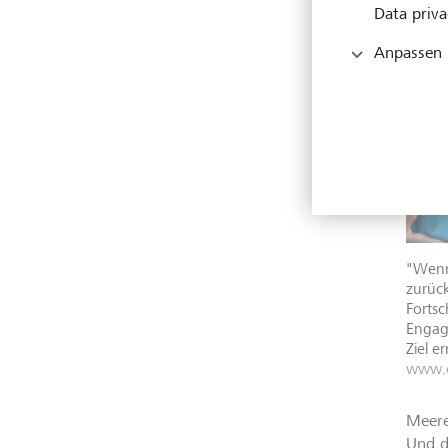
Data priva
Anpassen
"Wenn
zurück
Fortsc
Engag
Ziel e
www.c
Meere
Und d