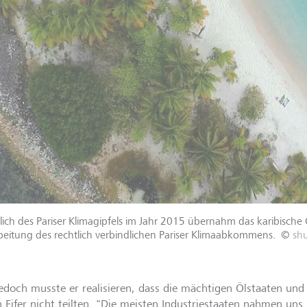
lich des Pariser Klimagipfels im Jahr 2015 übernahm das karibische 
eitung des rechtlich verbindlichen Pariser Klimaabkommens.
©
sh
jedoch musste er realisieren, dass die mächtigen Ölstaaten un
n Eifer nicht teilten. "Die meisten Industriestaaten nahmen uns 