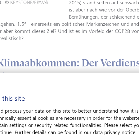
.
©
KEYSTONE/EPA/Ali
2015) stand selten auf schwäch
r
ist aber nach wie vor der Oberb
Bemühungen, der schleichend e
tgehen. 1.5° - einerseits ein politisches Markenzeichen und and
 aber kommt dieses Ziel? Und ist es im Vorfeld der COP28 v
ealistisch?
 Klimaabkommen: Der Verdien
aten
 this site
erson, auf die ein Grossteil der weltweiten Bemühungen rund u
kgeht, heisst Leon Charles. Als Bewohner eines kleinen Inselst
d process your data on this site to better understand how it is
sspiegel weiss er, was auf dem Spiel steht: Seine Heimat ist di
hnically essential cookies are necessary in order for the websit
üher Geografielehrer war. Leon Charles erinnert sich genau, wie 
ain settings or security-related functionalities. Please select y
990er-Jahren nach und nach realisierten, dass sich die Jahresz
tinue. Further details can be found in our data privacy notice.
de erodierten.