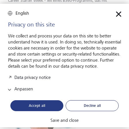
Career Starter Week - Teil eines B360-Programms, das mit
Unterstützung der LGT Perspektiven schafft.
English
Wir verbrachten nicht nur Zeit in den Unterrichtsräumen,
Privacy on this site
sondern auch mit der
African Pathfinder Leaders
Initiative
(APLI), einer Jugendorganisation, die stellenlose
We collect and process your data on this site to better
Namibierinnen und Namibier coacht und ihnen hilft, ihre
understand how it is used. In doing so, technically essential
Berufs- und Führungskompetenzen zu verbessern. Im
cookies are necessary in order for the website to operate
Rahmen unserer Sitzungen zeigten wir den
and store certain settings or security-related functionalities.
Teilnehmenden auf, wie sie strategische und belastbare
Please select your preferred option to continue. Further
Zielsetzungen formulieren, sich eine Wachstumsmentalität
details can be found in our data privacy notice.
zu eigen machen und aus Fehlern lernen. Diese
Unterstützung zeigte abermals deutlich auf, dass von
Data privacy notice
Freiwilligen geleitete, lokal durchgeführte Einsätze eine
echte Veränderung bewirken können.
Anpassen
Accept all
Decline all
Save and close