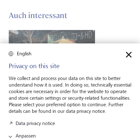
Auch interessant
English
Privacy on this site
We collect and process your data on this site to better
understand how it is used. In doing so, technically essential
cookies are necessary in order for the website to operate
and store certain settings or security-related functionalities.
Finanzmärkte
Please select your preferred option to continue. Further
Japan nach der Deflation: Ist der Wandel
details can be found in our data privacy notice.
nachhaltig?
Data privacy notice
Japan löst sich endlich aus Jahrzehnten der Deflation - und
rückt zunehmend in den Fokus der Anlegerinnen und
Anpassen