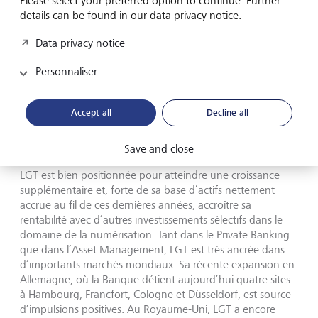
Please select your preferred option to continue. Further
provenance d’une grande caisse de pension de LGT
details can be found in our data privacy notice.
Capital Partners au premier semestre 2023. Les actifs sous
Data privacy notice
gestion ont augmenté de 13% au 30 juin 2024, passant
ainsi à 356,0 milliards de CHF, contre 316,0 milliards de
Personnaliser
CHF au 31 décembre 2023. Outre l’afflux net d’argent
frais, cela reflète une performance du marché et des effets
de change positifs.
Accept all
Decline all
Perspectives
Save and close
LGT est bien positionnée pour atteindre une croissance
supplémentaire et, forte de sa base d’actifs nettement
accrue au fil de ces dernières années, accroître sa
rentabilité avec d’autres investissements sélectifs dans le
domaine de la numérisation. Tant dans le Private Banking
que dans l’Asset Management, LGT est très ancrée dans
d’importants marchés mondiaux. Sa récente expansion en
Allemagne, où la Banque détient aujourd’hui quatre sites
à Hambourg, Francfort, Cologne et Düsseldorf, est source
d’impulsions positives. Au Royaume-Uni, LGT a encore