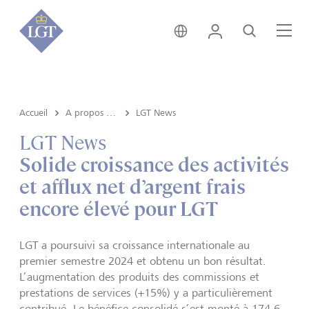
Suisse • français
Login
Recherche
Me
Accueil
A propos de LGT
LGT News
LGT News
Solide croissance des activités
et afflux net d’argent frais
encore élevé pour LGT
LGT a poursuivi sa croissance internationale au
premier semestre 2024 et obtenu un bon résultat.
L’augmentation des produits des commissions et
prestations de services (+15%) y a particulièrement
contribué. Le bénéfice consolidé s’est monté à 174,6