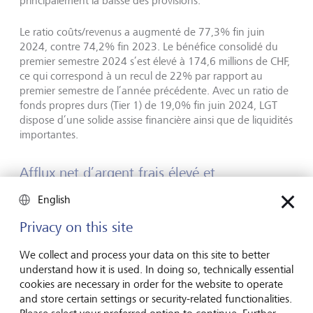
principalement la baisse des provisions.
Le ratio coûts/revenus a augmenté de 77,3% fin juin
2024, contre 74,2% fin 2023. Le bénéfice consolidé du
premier semestre 2024 s’est élevé à 174,6 millions de CHF,
ce qui correspond à un recul de 22% par rapport au
premier semestre de l’année précédente. Avec un ratio de
fonds propres durs (Tier 1) de 19,0% fin juin 2024, LGT
dispose d’une solide assise financière ainsi que de liquidités
importantes.
Afflux net d’argent frais élevé et
performance positive du marché
English
L’afflux net d’argent frais organique s’est monté à 8,0
Privacy on this site
milliards de CHF au premier semestre 2024, affichant ainsi
une croissance annualisée de 5%. Le Private Banking et
We collect and process your data on this site to better
l’Asset Management ont tous deux contribué à ce solide
understand how it is used. In doing so, technically essential
résultat. Comme indiqué précédemment, la baisse des
cookies are necessary in order for the website to operate
afflux net d’argent frais en comparaison annuelle
and store certain settings or security-related functionalities.
s’explique par un afflux substantiel et unique en