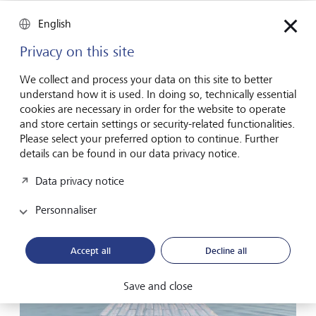
Insights
Vue du marché
English
Privacy on this site
Avec nos Insights, nous regardons régulièrement plus
loin que le bout de notre nez. Nos auteures et auteurs
We collect and process your data on this site to better
approfondissent pour vous des thèmes économiques,
understand how it is used. In doing so, technically essential
cookies are necessary in order for the website to operate
financiers et de société.
and store certain settings or security-related functionalities.
Please select your preferred option to continue. Further
details can be found in our data privacy notice.
Data privacy notice
Personnaliser
Accept all
Decline all
Save and close