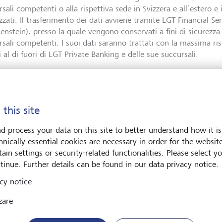
sali competenti o alla rispettiva sede in Svizzera e all’estero e
izzati. Il trasferimento dei dati avviene tramite LGT Financial Se
enstein), presso la quale vengono conservati a fini di sicurezza e
rsali competenti. I suoi dati saranno trattati con la massima ri
i al di fuori di LGT Private Banking e delle sue succursali.
do le informazioni richieste, acconsente a tale trattamento dei s
vocare la presente dichiarazione di consenso in qualsiasi mome
cazione scritta all’indirizzo e-mail
[email protected]
di LGT 
 this site
vitiamo a tenere presenti le
avvertenze legali
.
d process your data on this site to better understand how it is
hnically essential cookies are necessary in order for the websit
ain settings or security-related functionalities. Please select y
tinue. Further details can be found in our data privacy notice.
cy notice
zare
 LGT