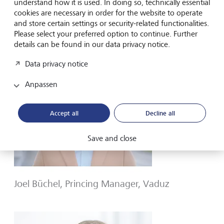
understand how it is used. In doing so, technically essential
cookies are necessary in order for the website to operate
and store certain settings or security-related functionalities.
Please select your preferred option to continue. Further
Katya Büchel-Hasler, Compliance Officer,
details can be found in our data privacy notice.
deputy Team-Head, Vaduz
Data privacy notice
Anpassen
Accept all
Decline all
Play
Save and close
Joel Büchel, Princing Manager, Vaduz