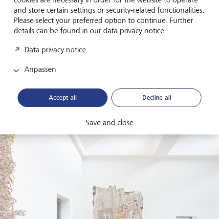
dass die Kunst leichter zugänglich wird."
and store certain settings or security-related functionalities.
Please select your preferred option to continue. Further
details can be found in our data privacy notice.
Da die grossen Handelshäuser immer mehr etablierte
Namen aus der Afrikanischen Diaspora aufkaufen, fällt die
Data privacy notice
Verantwortung für die Arbeit mit aufstrebenden
Künstlerinnen und Künstlern den lokalen Galerien zu. Da
Anpassen
es vielen Afrikanischen Märkten an einer angemessenen
Kunstinfrastruktur oder an einem grossen Netzwerk
lokaler Sammlungen mangelt, ist es für sie unerlässlich,
Accept all
Decline all
ihre Künstlerinnen und Künstler einem internationalen
Publikum vorzustellen.
Save and close