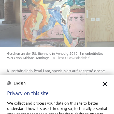
Gesehen an der 58. Biennale in Venedig 2019: Ein unbetiteltes
Werk von Michael Armitage.
©
Piero Oliosi/Polaris/laif
Kunsthändlerin Pearl Lam, spezialisiert auf zeitgenössische
chinesische Kunst, stimmt dem zu. Sie empfiehlt
Sammlerinnen und Sammlern, die neu in die Afrikanische
English
Kunst einsteigen, mit Werken auf der Leinwand zu
beginnen. "Im Gegensatz zu abstrakter Kunst bilden
Privacy on this site
figurative Gemälde eine Brücke zwischen dem kulturellen
Hintergrund des Künstlers und dem Betrachter", sagt die
We collect and process your data on this site to better
Händlerin, die in ihren Galerien in Hongkong und
understand how it is used. In doing so, technically essential
Shanghai Afrikanische Werke ausstellt. "Das bedeutet,
cookies are necessary in order for the website to operate