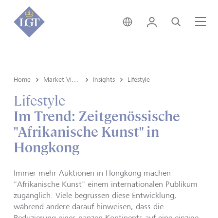
Deutschland • Deutsch
Login
Suche
Me
Home
Market View & Insights
Insights
Lifestyle
Lifestyle
Im Trend: Zeitgenössische
"Afrikanische Kunst" in
Hongkong
Immer mehr Auktionen in Hongkong machen
"Afrikanische Kunst" einem internationalen Publikum
zugänglich. Viele begrüssen diese Entwicklung,
während andere darauf hinweisen, dass die
Reduzierung eines ganzen Kontinents auf eine einzige