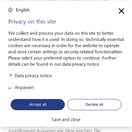
zugehörigen Messversuchen steht ein Ansatz im
English
Mittelpunkt: die retrospektive Klimamodellierung.
Vereinfacht ausgedrückt erstellen
Privacy on this site
Klimawissenschaftlerinnen und Klimawissenschaftler
Modelle, welche die Emission von Treibhausgasen und die
We collect and process your data on this site to better
Temperatur der Meeresoberfläche abbilden. Dann nehmen
understand how it is used. In doing so, technically essential
sie zwei Simulationen vor. Die erste umfasst Emissionen zur
cookies are necessary in order for the website to operate
Schaffung von Referenzwerten, die dem heutigen Klima
and store certain settings or security-related functionalities.
entsprechen. In der zweiten Simulation werden alle
Please select your preferred option to continue. Further
menschlichen Einflüsse ausgeklammert, um das Klima in
details can be found in our data privacy notice.
einer Welt ohne Industrialisierung und ohne massiven
CO2-Ausstoss in die Atmosphäre abzubilden.
Data privacy notice
Ein solches Modell liefert keinen Aufschluss darüber, wie
Anpassen
das Wetter von Tag zu Tag ausgesehen hätte, wenn es
keinen von Menschen verursachten Klimawandel gäbe.
Accept all
Decline all
Aber: Dank der immer effizienteren Computer, die bei
diesen Modellierungen zum Einsatz kommen, können
Wissenschaftlerinnen und Wissenschaftler die
Save and close
Simulationen vergleichen und immer schnellere und
zuverlässigere Aussagen wie diese machen: Die