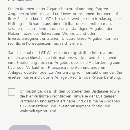
Fürstliches Portfolio
Seite an Seite investieren
Die im Rahmen dieser Zugangsbeschränkung abgefragten
Angaben zu Wohnsitzland und Investorensegment beruhen auf
Ihrer Selbstauskunft. LGT schliesst, soweit gesetzlich zulässig, jede
Haftung für Schäden aus, die mittelbar oder unmittelbar aus
Play
falschen, unzutreffenden oder unvollständigen Angaben der
Nutzerin bzw. des Nutzers zum Wohnsitzland oder
Investorensegment entstehen. Unzutreffende Angaben können
rechtliche Konsequenzen nach sich ziehen.
Sämtliche auf der LGT Webseite bereitgestellten Informationen
dienen ausschliesslich zu Informationszwecken und stellen weder
eine Empfehlung noch ein Angebot oder eine Aufforderung zum
Der Co-Investment-Ansatz
Kauf oder Verkauf von Finanzinstrumenten und anderen
Anlegen wie die Fürstenfamilie von
Anlageprodukten oder zur Ausführung von Transaktionen dar. Sie
ersetzen keine individuelle Anlage , Rechts oder Steuerberatung.
Liechtenstein
Ich bestätige, dass ich den vorstehenden Disclaimer sowie
Die Fürstliche Strategie verfolgt einen langfristigen
die hier verlinkten
rechtlichen Hinweise der LGT
gelesen,
verstanden und akzeptiert habe und dass meine Angaben
Investmentansatz, der einen disziplinierten Prozess, ein
zu Wohnsitzland und Investorensegment richtig und
konsequentes Risikomanagement und eine breite
wahrheitsgetreu sind.
Streuung der Anlagen beinhaltet.