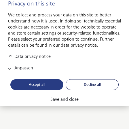
Privacy on this site
27 Jahre
We collect and process your data on this site to better
understand how it is used. In doing so, technically essential
Die Investmentspezialistinnen und -Spezialisten hinter der
cookies are necessary in order for the website to operate
Fürstlichen Strategie haben eine durchschnittliche
and store certain settings or security-related functionalities.
Anlageerfahrung von 27 Jahren.
Please select your preferred option to continue. Further
details can be found in our data privacy notice.
20 Mrd. CHF
Data privacy notice
Anpassen
Heute werden 20 Mrd. CHF für Kundinnen und Kunden
sowie mehr als 1 Mrd. CHF für die Fürstliche Familie und
LGT Mitarbeitende nach der Fürstlichen Strategie investiert.
Accept all
Decline all
Save and close
Entdecken Sie weitere
Investmentmöglichkeiten
Für jede Lebenslage die richtige