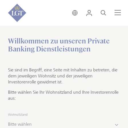
Deutschland • Deutsch
Login
Suche
Me
Willkommen zu unseren Private
Home
Private Banking
Anlagelösungen
Banking Dienstleistungen
Fürstliche Strategie
Die Essenz unserer Anlage-
Sie sind im Begriff, eine Seite mit Inhalten zu betreten, die
Expertise
dem jeweiligen Wohnsitz und der jeweiligen
Investorenrolle gewidmet ist.
Bitte wählen Sie Ihr Wohnsitzland und Ihre Investorenrolle
In der Fürstlichen Strategie kommt das gesamte
aus:
Anlage-Know-how der LGT zusammen. Von dieser
langjährigen Expertise profitieren auch unsere
Kundinnen und Kunden, die ihr Vermögen nach
Wohnsitzland
derselben Strategie anlegen wie unsere Eigentümerin,
Bitte wählen
die Fürstliche Familie. Das Portfolio ist in verschiedene