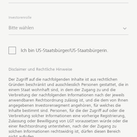
Anlageklassen sowie Märkte investiert und hat das
Ziel, eine langfristige Rendite ähnlich einem globalen
Investorenrolle
Aktienportfolio zu erwirtschaften - allerdings mit
geringeren Kursschwankungen.
Das Angebot unserer
Bitte wählen
Produkte und Dienstleistungen ist nicht für alle
Investoren verfügbar.
Ich bin US-Staatsbürger/US-Staatsbürgerin.
Disclaimer und Rechtliche Hinweise
Der Zugriff auf die nachfolgenden Inhalte ist aus rechtlichen
Gründen beschränkt und ausschliesslich Personen gestattet, die in
einem Staat wohnhaft sind, in dem der Zugang zu und die
Verbreitung der nachfolgenden Informationen nach der jeweils
anwendbaren Rechtsordnung zulässig ist, und die dem von Ihnen
angegebenen Investorensegment angehören, für welches die
Inhalte bestimmt sind. Personen, für die der Zugriff auf oder die
Verbreitung solcher Informationen eine vorherige Registrierung,
Zulassung oder Bewilligung von LGT voraussetzen würde oder die
einer Rechtsordnung unterstehen, nach der der Zugang zu
solchen Informationen rechtswidrig ist, dürfen diesen Bereich
nicht aufrufen.