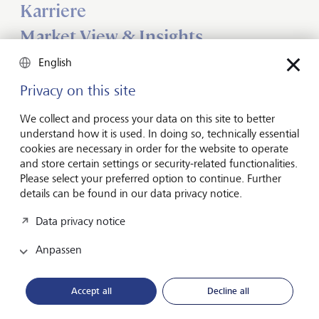
Karriere
Market View & Insights
English
LGT SmartBanking
Privacy on this site
Jobs
We collect and process your data on this site to better
Publikationen
understand how it is used. In doing so, technically essential
cookies are necessary in order for the website to operate
LGT weltweit
and store certain settings or security-related functionalities.
Please select your preferred option to continue. Further
details can be found in our data privacy notice.
Unsere Newsletter - automatisch up to date
Data privacy notice
Die LGT Newsletter informieren Sie regelmässig über
Insights und Neuigkeiten aus den Bereichen Wirtschaft,
Anpassen
Finanzen und vieles mehr.
Accept all
Decline all
Zur Newsletter-Anmeldung