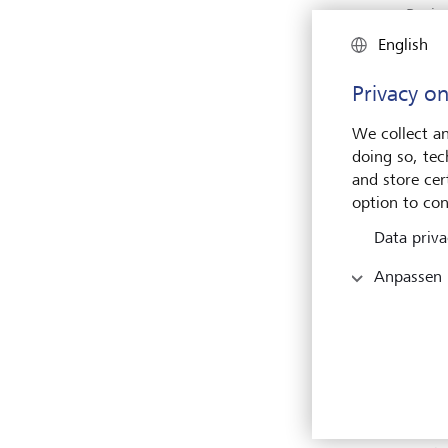
Busin
Busin
English
Direk
Bette
Privacy on
S.D. 
We collect an
uns s
doing so, tec
unser
and store cert
unter
option to con
Techn
Data priva
zurüc
wicht
Anpassen
sehr,
stärkt
Karen
der L
Der S