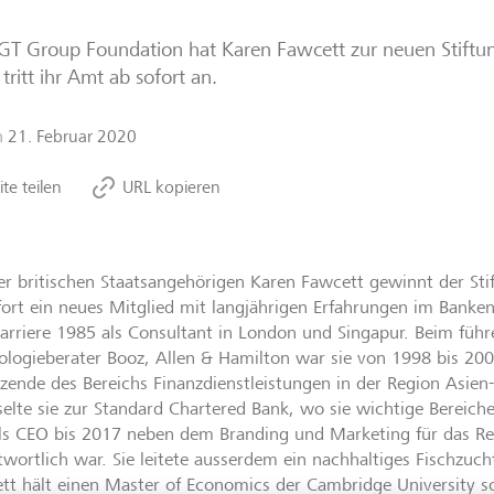
GT Group Foundation hat Karen Fawcett zur neuen Stiftun
n tritt ihr Amt ab sofort an.
m
21. Februar 2020
ite teilen
URL kopieren
er britischen Staatsangehörigen Karen Fawcett gewinnt der Sti
fort ein neues Mitglied mit langjährigen Erfahrungen im Bank
Karriere 1985 als Consultant in London und Singapur. Beim füh
ologieberater Booz, Allen & Hamilton war sie von 1998 bis 200
tzende des Bereichs Finanzdienstleistungen in der Region Asien-
elte sie zur Standard Chartered Bank, wo sie wichtige Bereiche
ls CEO bis 2017 neben dem Branding und Marketing für das Re
twortlich war. Sie leitete ausserdem ein nachhaltiges Fischzuc
tt hält einen Master of Economics der Cambridge University s