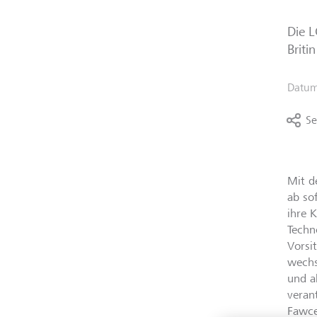
Die L
Briti
Datu
Se
Mit d
ab so
ihre 
Techn
Vorsi
wechs
und a
veran
Fawce