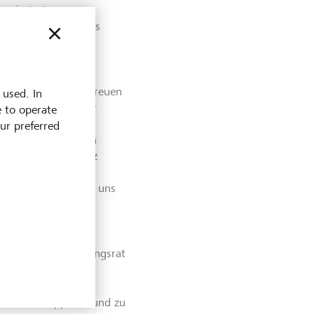
ommiertesten
ist sie Mitglied des
mitglied von
ates der LGT: "Wir freuen
 used. In
 Persönlichkeit für
e to operate
ise in den
our preferred
weisenden Bereichen
ten Erfahrungsschatz
tischen Markt sehr
 finden. Wir freuen uns
 nochmals erheblich
alber aus dem Stiftungsrat
 Prinz Philipp von und zu