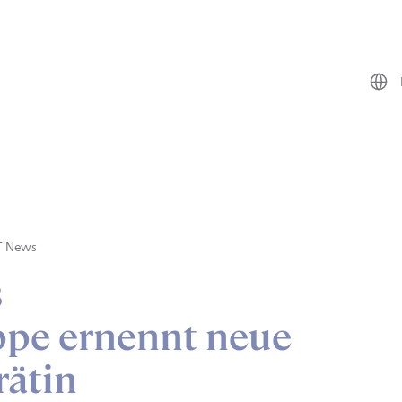
T News
s
pe ernennt neue
rätin