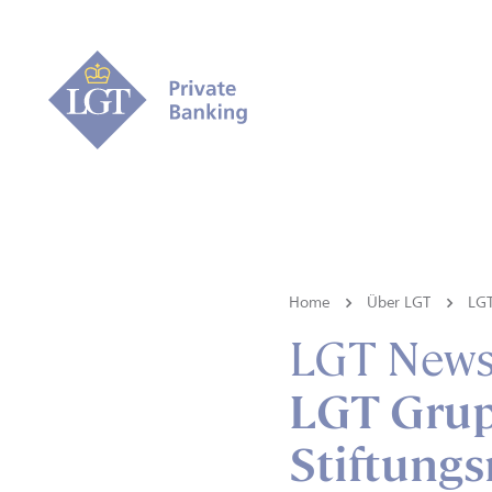
Home
Über LGT
LG
LGT New
LGT Grup
Stiftungs