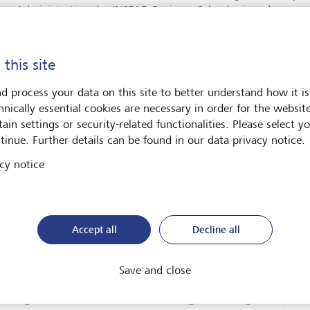
ess Administration der INSEAD Business School, einer der ren
essschulen der Welt mit Sitzen in Europa und Asien. Ausserdem 
toriums der Wirtschaftshochschule INSEAD sowie Aufsichtsrats
rTradeOff, einem Fintech mit Sitz in Singapur und Dubai.
 this site
Prinz Philipp von und zu Liechtenstein, Präsident des Stiftungsr
d process your data on this site to better understand how it is
ehr, dass wir mit Karen Fawcett eine renommierte und erfahrene
hnically essential cookies are necessary in order for the websit
en Stiftungsrat gewinnen konnten. Sie bringt eine breite Expert
ain settings or security-related functionalities. Please select y
schiedlichsten Fachrichtungen mit. Vor allem in den zukunfts
tinue. Further details can be found in our data privacy notice.
ologie und Nachhaltigkeit greift Karen Fawcett auf einen brei
cy notice
k. Ausserdem war es uns aufgrund unseres Fokus auf den asia
ig, eine Person mit umfangreicher Arbeitserfahrung in Asien zu
 dass Karen Fawcett unseren Stiftungsrat mit ihrem Know-how
."
Accept all
Decline all
 Fawcett folgt auf Phillip Colebatch, der im April 2019 altersh
GT verabschiedet wurde.
Save and close
tiftungsrat der LGT besteht neu aus folgenden Mitgliedern: S.D.