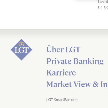
Liech
Dr. C
Über LGT
Private Banking
Karriere
Market View & In
LGT SmartBanking