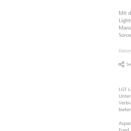
Mit d
Light
Manag
Soros
Datu
Se
LGT L
Unter
Verbr
biete
Aspad
Fund,