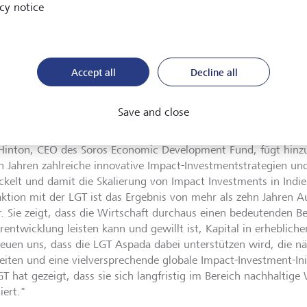
cy notice
es Impact-Investment-Modells. Es vereint technologische Makr
nehmerischem Engagement und nutzt dabei auch günstige poli
nbedingungen. Wir wollen damit den Aufbau grosser Unterneh
urchschnittlichem Mass positiven Impact erzielen. Mit der LGT
 wir einen engagierten und langfristigen Partner gefunden, de
Accept all
Decline all
ten Entwicklungsschritt von Aspada in Indien unterstützt, son
nsam eine globale Plattform aufbauen können, um eine Vorreit
Save and close
ting einzunehmen."
Hinton, CEO des Soros Economic Development Fund, fügt hinzu
en Jahren zahlreiche innovative Impact-Investmentstrategien u
ckelt und damit die Skalierung von Impact Investments in Indie
aktion mit der LGT ist das Ergebnis von mehr als zehn Jahren A
r. Sie zeigt, dass die Wirtschaft durchaus einen bedeutenden Be
rentwicklung leisten kann und gewillt ist, Kapital in erheblich
reuen uns, dass die LGT Aspada dabei unterstützen wird, die
leiten und eine vielversprechende globale Impact-Investment-Ini
GT hat gezeigt, dass sie sich langfristig im Bereich nachhaltig
iert."