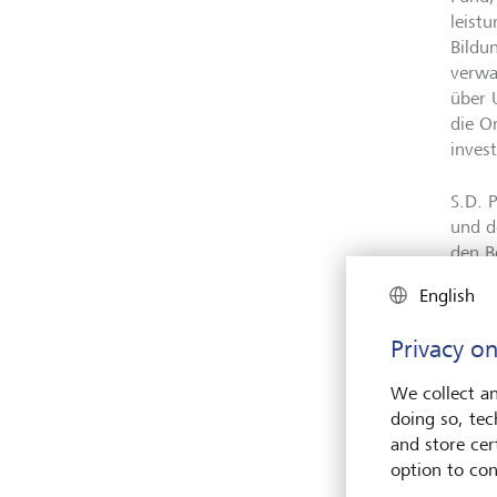
leist
Bildu
verwa
über 
die O
invest
S.D. 
und d
den B
überz
English
Gesch
wirts
Privacy on
in di
der L
We collect an
Devel
doing so, tec
das g
and store cert
option to con
Karti