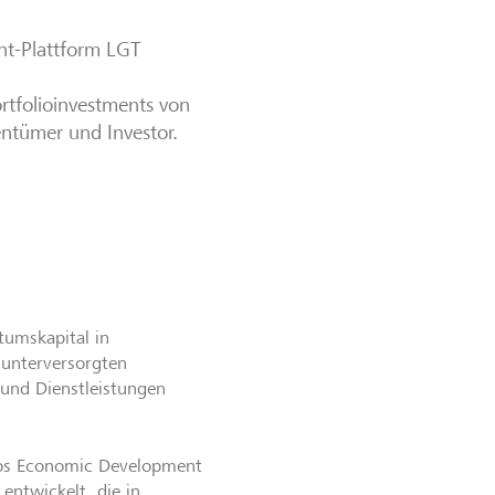
ent-Plattform LGT
rtfolioinvestments von
ntümer und Investor.
tumskapital in
 unterversorgten
und Dienstleistungen
oros Economic Development
entwickelt, die in