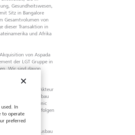
gung, Gesundheitswesen,
mit Sitz in Bangalore
inem Gesamtvolumen von
 dieser Transaktion in
Lateinamerika und Afrika
 Akquisition von Aspada
ement der LGT Gruppe in
ben. Wir sind davon
gen skalierbare
ppen weltweit
ne als bedeutenden Akteur
spada-Team beim Aufbau
it des Soros Economic
 used. In
chen Werte und verfolgen
e to operate
mitzugestalten."
our preferred
sses Potenzial im Ausbau