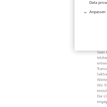
Data priva
unser
unter
Anpassen
Rahme
überd
haben
nächs
gemei
Inves
Sean 
letzt
entwi
Trans
Sekto
Weite
Wir f
einzu
Die L
engag