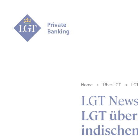
Home
Über LGT
LG
LGT New
LGT über
indischen