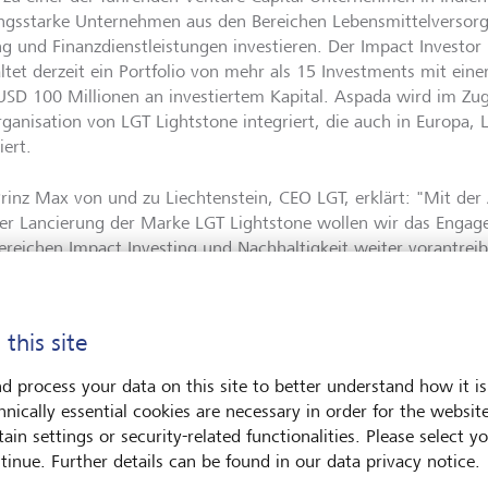
ungsstarke Unternehmen aus den Bereichen Lebensmittelversor
ng und Finanzdienstleistungen investieren. Der Impact Investor 
ltet derzeit ein Portfolio von mehr als 15 Investments mit e
USD 100 Millionen an investiertem Kapital. Aspada wird im Zuge
rganisation von LGT Lightstone integriert, die auch in Europa, 
iert.
Prinz Max von und zu Liechtenstein, CEO LGT, erklärt: "Mit der
er Lancierung der Marke LGT Lightstone wollen wir das Engag
ereichen Impact Investing und Nachhaltigkeit weiter vorantrei
eugt, dass die Nutzung innovativer technologischer Entwicklun
äftsmodelle ermöglicht, die unterversorgten Bevölkerungsgru
chaftlichen Fortschritt bringen. Die LGT möchte LGT Light-sto
 this site
esem Segment etablieren. Wir freuen uns sehr, dass uns das A
GT Lightstone Plattform unterstützt und die wegweisende Arbe
d process your data on this site to better understand how it is
opment Fund weiterführt. Unsere Unternehmen haben die glei
hnically essential cookies are necessary in order for the websit
emeinsame Ziel, die Zukunft des Impact Investing massgeblich 
ain settings or security-related functionalities. Please select y
tinue. Further details can be found in our data privacy notice.
k Srivatsa, Managing Partner von Aspada, sagt: "Wir sehen gro