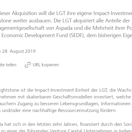
ieser Akquisition will die LGT ihre eigene Impact-Investm
stone weiter ausbauen. Die LGT akquiriert alle Anteile der
ementgesellschaft von Aspada und die Mehrheit ihrer Po
 Economic Development Fund (SEDF), dem bisherigen Eige
m
28. August 2019
ite teilen
URL kopieren
ightstone ist die Impact-Investment-Einheit der LGT, die Wachs
nehmen mit skalierbaren Geschäftsmodellen investiert, welche
auchern Zugang zu besseren Lebensgrundlagen, Informationen 
n und/oder eine nachhaltige Ressourcennutzung fördern.
a hat sich in den letzten zehn Jahren, finanziert durch den S
 zu einer der führenden Venture Capital Unternehmen in Indien 