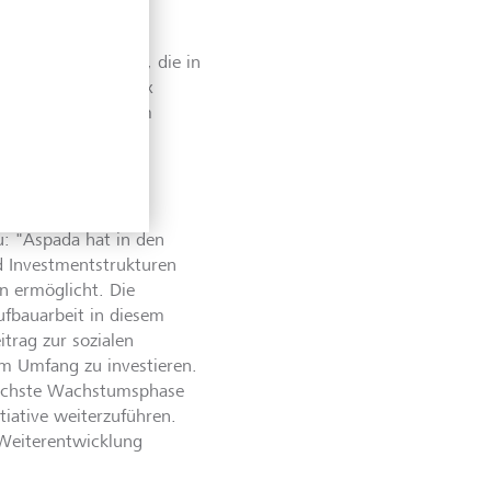
otrends mit
tische
men unterstützen, die in
 und S.D. Prinz Max
r uns nicht nur beim
dern mit dem wir
errolle im Impact
: "Aspada hat in den
nd Investmentstrukturen
n ermöglicht. Die
ufbauarbeit in diesem
itrag zur sozialen
em Umfang zu investieren.
 nächste Wachstumsphase
tiative weiterzuführen.
e Weiterentwicklung