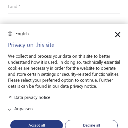
Land *
Wie möchten Sie kontaktiert werden? *
English
Telefon
Privacy on this site
E-Mail
We collect and process your data on this site to better
understand how it is used. In doing so, technically essential
cookies are necessary in order for the website to operate
and store certain settings or security-related functionalities.
Telefonnummer
Please select your preferred option to continue. Further
details can be found in our data privacy notice.
Data privacy notice
E-Mail-Adresse
Anpassen
Ich habe die
Einverständniserklärung
gelesen und
Accept all
Decline all