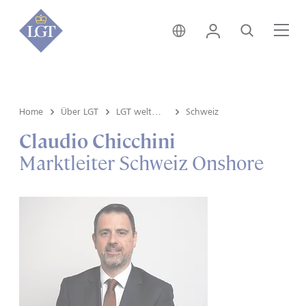
Deutschland • Deutsch
Login
Suche
Me
Home
Über LGT
LGT weltweit
Schweiz
Claudio Chicchini
Marktleiter Schweiz Onshore