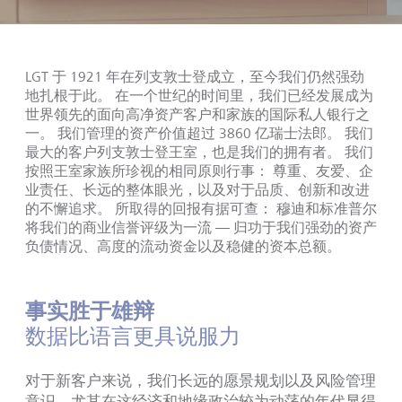
LGT
于
1921
年在列支敦士登成立
，
至今我们仍然强劲
地扎根于此。
在一个世纪的时间里
，
我们已经发展成为
世界领先的面向高净资产客户和家族的国际私人银行之
一。
我们管理的资产价值超过
3860
亿瑞士法郎。
我们
最大的客户列支敦士登王室
，
也是我们的拥有者。
我们
按照王室家族所珍视的相同原则行事
：
尊重、友爱、企
业责任、长远的整体眼光
，
以及对于品质、创新和改进
的不懈追求。
所取得的回报有据可查
：
穆迪和标准普尔
将我们的商业信誉评级为一流
—
归功于我们强劲的资产
负债情况、高度的流动资金以及稳健的资本总额。
事实胜于雄辩
数据比语言更具说服力
对于新客户来说，我们长远的愿景规划以及风险管理
意识，尤其在这经济和地缘政治较为动荡的年代显得