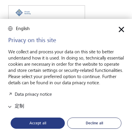
English
Privacy on this site
We collect and process your data on this site to better
understand how it is used. In doing so, technically essential
cookies are necessary in order for the website to operate
and store certain settings or security-related functionalities.
LGT 私人银行
Please select your preferred option to continue. Further
简介
details can be found in our data privacy notice.
一个世纪发展的快速掠影
，
关键数据和我们理念的总
Data privacy notice
结
。
定制
阅读更多
Accept all
Decline all