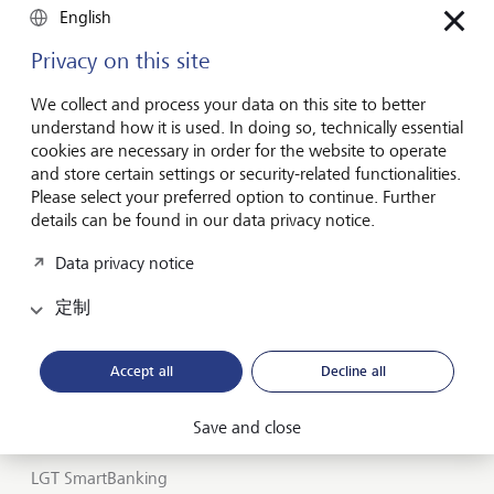
联系表
English
www.lgt.com
Privacy on this site
We collect and process your data on this site to better
understand how it is used. In doing so, technically essential
cookies are necessary in order for the website to operate
Forward-looking
and store certain settings or security-related functionalities.
for generations
Please select your preferred option to continue. Further
details can be found in our data privacy notice.
Data privacy notice
关于 LGT
定制
私人银行
在LGT 开启您的事业
Accept all
Decline all
Insights
Save and close
LGT SmartBanking