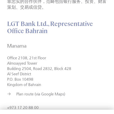
靠忠实的合作伙伴，范畴包括银行服务、投资、财富
策划、交易或信贷。
LGT Bank Ltd., Representative
Office Bahrain
Manama
Office 2108, 21st Floor
Almoayyed Tower
Building 2504, Road 2832, Block 428
Al Seef District
P.O. Box 10498
Kingdom of Bahrain
Plan route (via Google Maps)
+973 17 20 88 00