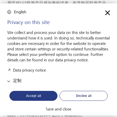
用于对LGT投资产品感兴趣的读者。有意购买投资产品
的人士，在任何情况下都应在购买前密切关注附有综合
English
投资规则的销售说明书和年度／半年度报告。LGT的投
资产品均未获批准在世上所有国家／地区公开出售。
Privacy on this site
LGT网站并不适用于因其国籍或居籍地或任何其他原因
而受禁止发布或访问LGT网站的司法管辖权影响的人
We collect and process your data on this site to better
士。受上述限制的人可能无法访问LGT网站。
understand how it is used. In doing so, technically essential
cookies are necessary in order for the website to operate
具体而言，LGT投资产品并非根据1940年《美国投资公
and store certain settings or security-related functionalities.
司法案》注册的投资公司，而这些证券未根据1933年
Please select your preferred option to continue. Further
《美国证券法》（下称「法案」）进行注册，因而不得
details can be found in our data privacy notice.
在美国或向美国人士（定义见法案S规例）发售、出售或
分销。本文件所载任何内容均不构成提议在美国或向美
Data privacy notice
国人士建议投资任何此类投资产品要约或要约邀请。
定制
本文件中的「美国」一词是指美利坚合众国，以及其所
属州、地区和领土以及美国所管辖的所有地区。
Accept all
Decline all
只有在英国批准和注册进行公开出售的集体投资可在英
Save and close
国公开发售和出售。LGT的投资产品并无在英国注册。
因此，LGT网页的资料不适用于英国居民。