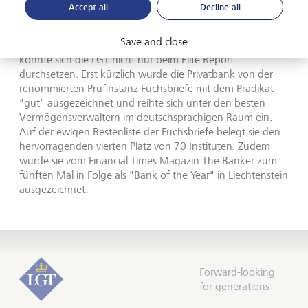
Accept all
Decline all
zu verbessern."
Save and close
Mit einer erstklassigen Betreuung und ihrer Expertise
konnte sich die LGT nicht nur beim Elite Report
durchsetzen. Erst kürzlich wurde die Privatbank von der
renommierten Prüfinstanz Fuchsbriefe mit dem Prädikat
"gut" ausgezeichnet und reihte sich unter den besten
Vermögensverwaltern im deutschsprachigen Raum ein.
Auf der ewigen Bestenliste der Fuchsbriefe belegt sie den
hervorragenden vierten Platz von 70 Instituten. Zudem
wurde sie vom Financial Times Magazin The Banker zum
fünften Mal in Folge als "Bank of the Year" in Liechtenstein
ausgezeichnet.
Forward-looking
for generations