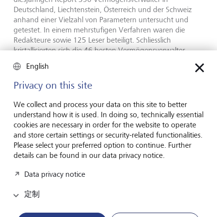
Deutschland, Liechtenstein, Österreich und der Schweiz
anhand einer Vielzahl von Parametern untersucht und
getestet. In einem mehrstufigen Verfahren waren die
Redakteure sowie 125 Leser beteiligt. Schliesslich
kristallisierten sich die 46 besten Vermögensverwalter
heraus. Die LGT erreichte als eine von nur zehn
English
Dienstleistern mit 700 von 800 möglichen Punkten die
höchste Punktezahl.
Privacy on this site
We collect and process your data on this site to better
Bestätigung und Ansporn zugleich
understand how it is used. In doing so, technically essential
cookies are necessary in order for the website to operate
and store certain settings or security-related functionalities.
Roland Schubert, CEO der LGT Bank, freut sich über das
Please select your preferred option to continue. Further
hervorragende Resultat: "Wir wollen unseren Kunden auf
details can be found in our data privacy notice.
lange Sicht ein verlässlicher und kompetenter Partner in
Vermögensangelegenheiten sein. Der Elite Report gibt uns
Data privacy notice
seit vielen Jahren Höchstnoten - für uns ist das eine schöne
Bestätigung unserer Arbeit. Allerdings wollen wir uns nicht
定制
auf den Erfolgen ausruhen, sondern auch weiterhin alles
daran setzen, unseren hohen Qualitätsstandard zu
erhalten und unsere Dienstleistungen und Produkte weiter