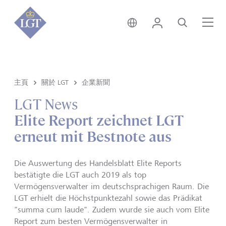
香港 • 中文
登錄
尋找
選
主頁
關於 LGT
企業新聞
LGT News
Elite Report zeichnet LGT
erneut mit Bestnote aus
Die Auswertung des Handelsblatt Elite Reports
bestätigte die LGT auch 2019 als top
Vermögensverwalter im deutschsprachigen Raum. Die
LGT erhielt die Höchstpunktezahl sowie das Prädikat
"summa cum laude". Zudem wurde sie auch vom Elite
Report zum besten Vermögensverwalter in