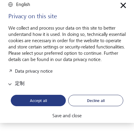
English
Compliance
Compliance Generalist
Full Time (≥ 80%)
Privacy on this site
Trainee Investment Manager
We collect and process your data on this site to better
London
understand how it is used. In doing so, technically essential
cookies are necessary in order for the website to operate
Trainee
Trainee
Full Time (≥ 80%)
and store certain settings or security-related functionalities.
Please select your preferred option to continue. Further
details can be found in our data privacy notice.
Assistant Relationship Manager EAM
Deutschland 80-100% (f/m/d)
Data privacy notice
Vaduz
定制
Relationship Management
Assistant Relationship Management Intermediaries
Full Time (≥ 80%)
Accept all
Decline all
1
2
3
4
5
6
上一頁
下一頁
Save and close