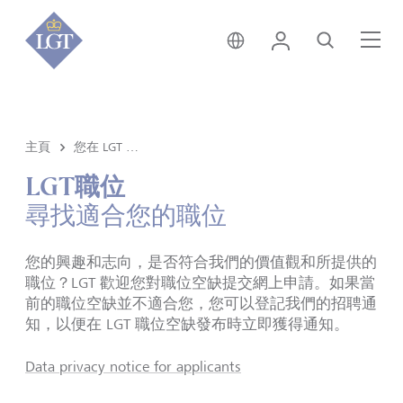
香港 • 中文
登錄
尋找
選
主頁
您在 LGT 的職業生涯
LGT職位
尋找適合您的職位
您的興趣和志向，是否符合我們的價值觀和所提供的
職位？LGT 歡迎您對
職位空缺
提交網上申請。如果當
前的職位空缺並不適合您，您可以登記我們的招聘通
知，以便在
LGT 職位空缺
發布時立即獲得通知。
Data privacy notice for applicants