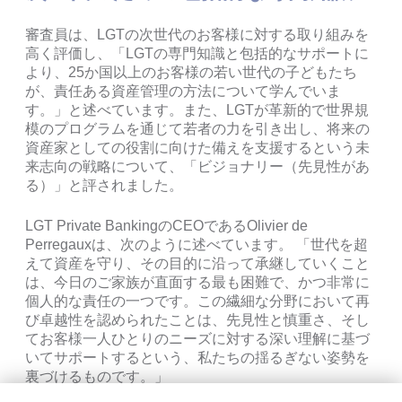
審査員は、LGTの次世代のお客様に対する取り組みを
高く評価し、「LGTの専門知識と包括的なサポートに
より、25か国以上のお客様の若い世代の子どもたち
が、責任ある資産管理の方法について学んでいま
す。」と述べています。また、LGTが革新的で世界規
模のプログラムを通じて若者の力を引き出し、将来の
資産家としての役割に向けた備えを支援するという未
来志向の戦略について、「ビジョナリー（先見性があ
る）」と評されました。
LGT Private BankingのCEOであるOlivier de
Perregauxは、次のように述べています。 「世代を超
えて資産を守り、その目的に沿って承継していくこと
は、今日のご家族が直面する最も困難で、かつ非常に
個人的な責任の一つです。この繊細な分野において再
び卓越性を認められたことは、先見性と慎重さ、そし
てお客様一人ひとりのニーズに対する深い理解に基づ
いてサポートするという、私たちの揺るぎない姿勢を
裏づけるものです。」