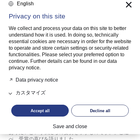
English
戦略的慈善活動のパイオニア
Privacy on this site
LGTは、慈善活動サービス提供部門でも最優秀プライ
We collect and process your data on this site to better
ベートバンクに選出されました。審査員の報告書で
understand how it is used. In doing so, technically
は、「LGTは戦略的慈善活動のパイオニアであり、富
essential cookies are necessary in order for the website
裕層の慈善家にとって世界的に非常に信頼されるパー
to operate and store certain settings or security-related
トナーとしての地位を確立している。」と評価されて
functionalities. Please select your preferred option to
います。
continue. Further details can be found in our data
privacy notice.
LGT Philanthropy Advisoryの責任者である Silvia
Bastanteは、「ますます多くのご家族が、資産の管理
Data privacy notice
を自らの価値観や責任意識を体現するものと捉えてい
カスタマイズ
ます。私たちはお客様と緊密に連携し、慈善活動に対
する思いを、長期的かつインパクトのある戦略へと具
現化するお手伝いをしています。目標の明確化やご家
Accept all
Decline all
族の参画促進から、実行、そして継続的な発展に至る
まで支援しています。『WealthBriefing』審査員の
方々による評価は、包括的かつ長期的なパートナーで
Save and close
ありたいという私たちの姿勢を示すものです。」と述
べ、受賞の喜びを語りました。