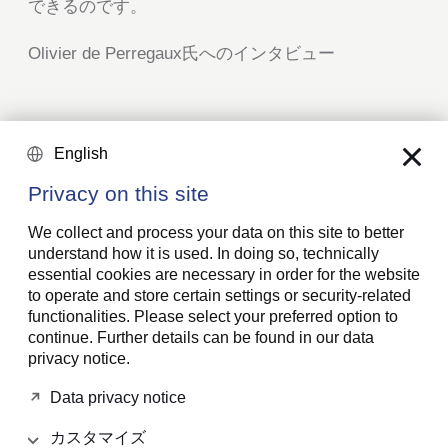
できるのです。
Olivier de Perregaux氏へのインタビュー
Factsheet Financial Stability
English
Factsheet Longterm Perspective und Stability
Privacy on this site
Factsheet Counterparty Risk
We collect and process your data on this site to better
understand how it is used. In doing so, technically
essential cookies are necessary in order for the website
to operate and store certain settings or security-related
functionalities. Please select your preferred option to
Our ratings
continue. Further details can be found in our data
透明性がもたらす効果
privacy notice.
Data privacy notice
私たちは可能な限りすべての情報を開示していま
す。当社は、Moody’s や Standard & Poor’sにより
カスタマイズ