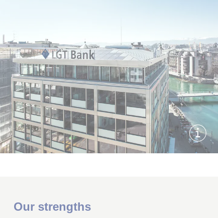
画像
Our strengths