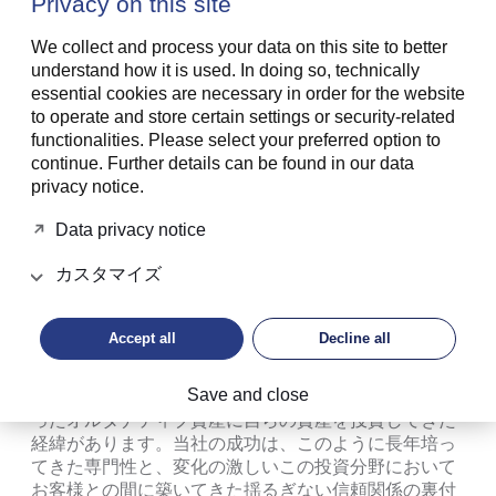
Privacy on this site
インナップを拡充し続けることです。こうした取り組
みからの自然な流れとして、企業として社会や環境に
We collect and process your data on this site to better
積極的に貢献することを望み、その手段として意欲的
understand how it is used. In doing so, technically
なサステナビリティ戦略を推進しています。こうした
essential cookies are necessary in order for the website
活動が審査員の方々に評価されたことを大変うれしく
to operate and store certain settings or security-related
思います」と、受賞の喜びを述べました。
functionalities. Please select your preferred option to
continue. Further details can be found in our data
オルタナティブ投資における確かな専門性
privacy notice.
Data privacy notice
LGTはさらに、オルタナティブ投資における高い専門
性が認められ、西ヨーロッパおよびリヒテンシュタイ
カスタマイズ
ンの「Best for Alternative Investments award」を受賞
しました。ポートフォリオ・アドバイザリー・ヨーロ
ッパの責任者Reto Stohlerは、「LGTは、オルタナティ
Accept all
Decline all
ブ投資において数十年の経験を有します。その大きな
理由のひとつに、リヒテンシュタイン公爵家が早くか
Save and close
らプライベートエクイティやプライベートデットとい
ったオルタナティブ資産に自らの資産を投資してきた
経緯があります。当社の成功は、このように長年培っ
てきた専門性と、変化の激しいこの投資分野において
お客様との間に築いてきた揺るぎない信頼関係の裏付