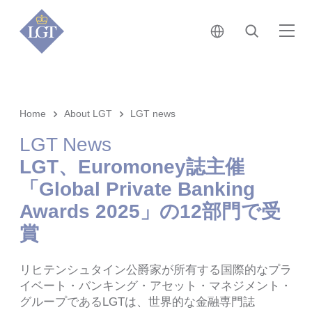
日本 • 日本語
検索
メ
Home
About LGT
LGT news
LGT News
LGT、Euromoney誌主催
「Global Private Banking
Awards 2025」の12部門で受
賞
リヒテンシュタイン公爵家が所有する国際的なプラ
イベート・バンキング・アセット・マネジメント・
グループであるLGTは、世界的な金融専門誌