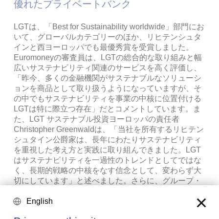
優れたプライベートバンク
LGTは、「Best for Sustainability worldwide」部門にお
いて、グローバルカテゴリーのほか、リヒテンシュタ
インと西ヨーロッパでも最優秀賞を受賞しました。
Euromoneyの審査員は、LGTの総合的な取り組みと幅
広いサステナビリティ関連のサービスを高く評価し、
「昨今、多くの金融機関がサステナブルなソリューシ
ョンを商品として取り扱うようになっていますが、そ
の中でもサステナビリティを事業の中核に位置付ける
LGTは特に際立つ存在」だとコメントしています。ま
た、LGT サステナブル投資ヨーロッパの責任者
Christopher Greenwaldは、「当社を所有するリヒテン
シュタイン公爵家は、長年にわたりサステナビリティ
を重視した考え方と実践に取り組んできました。LGT
はサステナビリティを一過性のトレンドとしてではな
く、長期的戦略の中核をなす信念として、変わらず大
切にしています」と述べました。さらに、グループ・
サステナビリティ・マネジメントの責任者Ursula
English
Finsterwaldは、「私たちにとって重要なのは、お客様
のために革新的でサステナブルなソリューションのラ