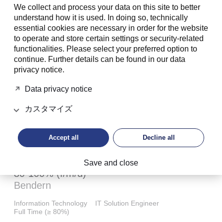
We collect and process your data on this site to better
understand how it is used. In doing so, technically
essential cookies are necessary in order for the website
Discover IT Vacancies
to operate and store certain settings or security-related
functionalities. Please select your preferred option to
下記よりLGTのIT職の募集情報をご確認・ご応募い
continue. Further details can be found in our data
ただけます。
privacy notice.
Data privacy notice
Senior Software Engineer 80-100% (f/m/d)
Zurich
Bendern
カスタマイズ
Information Technology
Data Scientist
Full Time (≥ 80%)
Accept all
Decline all
Abacus Finance and Power BI Specialist
Save and close
80-100% (f/m/d)
Bendern
Information Technology
IT Solution Engineer
Full Time (≥ 80%)